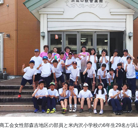
田市商工会女性部森吉地区の部員と米内沢小学校の6年生29名が