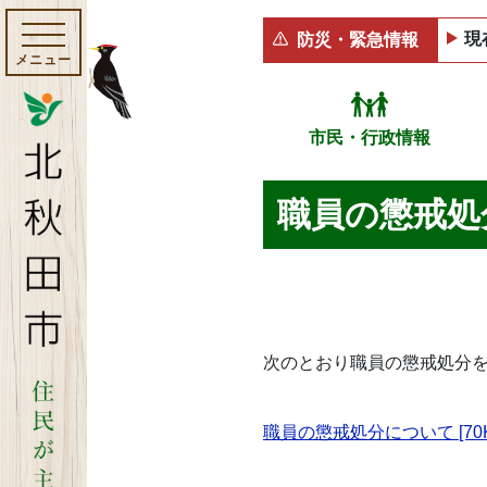
現
防災・緊急情報
メニュー
市民・行政情報
職員の懲戒処
次のとおり職員の懲戒処分
職員の懲戒処分について [70K