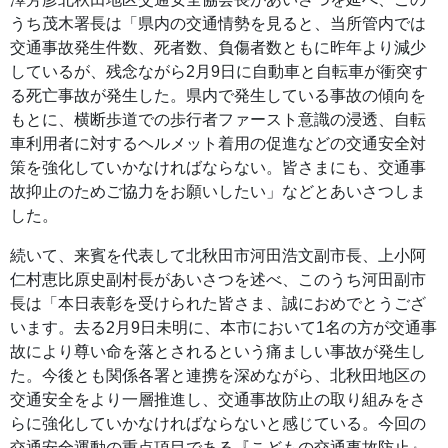
うち茂木署長は「県内の交通情勢を見ると、当所管内では
交通事故発生件数、死者数、負傷者数ともに昨年より減少
しているが、残念ながら2月9日に自動車と自転車が衝突す
る死亡事故が発生した。県内で発生している事故の傾向を
もとに、横断歩道での歩行者ファースト意識の浸透、自転
車利用者に対するヘルメット着用の促進などの交通安全対
策を強化していかなければならない。皆さまにも、交通事
故抑止のためご協力をお願いしたい」などとあいさつしま
した。
続いて、来賓を代表して北秋田市河田浩文副市長、上小阿
仁村恵比原史副村長があいさつを述べ、このうち河田副市
長は「本日表彰を受けられた皆さま、誠におめでとうござ
います。去る2月9日未明に、本市において1名の方が交通事
故により尊い命を落とされるという痛ましい事故が発生し
た。今後とも関係各署と連携を深めながら、北秋田地区の
交通安全をより一層推進し、交通事故防止の取り組みをさ
らに強化していかなければならないと感じている。今回の
交通安全運動の重点項目である『こどもの交通事故防止』