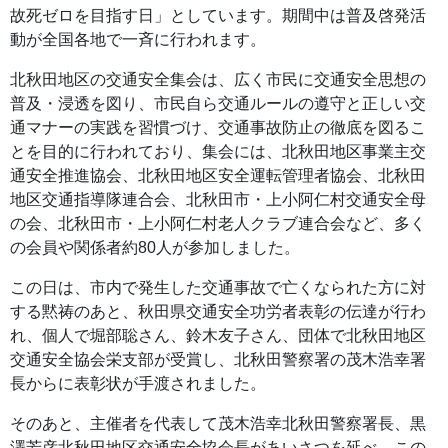
故死ゼロを目指す日」としています。期間中は普及啓発活
動が全国各地で一斉に行われます。
北秋田地区の交通安全集会は、広く市民に交通安全思想の
普及・浸透を図り、市民自ら交通ルールの遵守と正しい交
通マナーの実践を習慣づけ、交通事故防止の徹底を図るこ
とを目的に行われており、集会には、北秋田地区事業主交
通安全推進協会、北秋田地区安全運転管理者協会、北秋田
地区交通指導隊連合会、北秋田市・上小阿仁村交通安全母
の会、北秋田市・上小阿仁村老人クラブ連合会など、多く
の会員や関係者約80人が参加しました。
この日は、市内で発生した交通事故で亡くなられた方に対
する黙祷のあと、秋田県交通安全功労者表彰の伝達が行わ
れ、個人で堀部聡さん、鈴木友子さん、団体で北秋田地区
交通安全協会栄支部が受賞し、北秋田警察署の茂木浩幸署
長からに表彰状が手渡されました。
そのあと、主催者を代表して茂木浩幸北秋田警察署長、黒
澤芳彦北秋田地区交通安全協会長があいさつを延べ、この