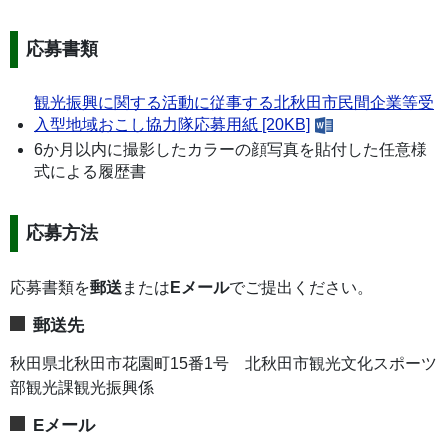
応募書類
観光振興に関する活動に従事する北秋田市民間企業等受
入型地域おこし協力隊応募用紙 [20KB]
6か月以内に撮影したカラーの顔写真を貼付した任意様
式による履歴書
応募方法
応募書類を
郵送
または
Eメール
でご提出ください。
郵送先
秋田県北秋田市花園町15番1号 北秋田市観光文化スポーツ
部観光課観光振興係
Eメール