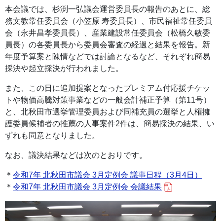
本会議では、杉渕一弘議会運営委員長の報告のあとに、総
務文教常任委員会（小笠原 寿委員長）、市民福祉常任委員
会（永井昌孝委員長）、産業建設常任委員会（松橋久敏委
員長）の各委員長から委員会審査の経過と結果を報告。新
年度予算案と陳情などでは討論となるなど、それぞれ簡易
採決や起立採決が行われました。
また、この日に追加提案となったプレミアム付応援チケッ
トや物価高騰対策事業などの一般会計補正予算（第11号）
と、北秋田市選挙管理委員および同補充員の選挙と人権擁
護委員候補者の推薦の人事案件2件は、簡易採決の結果、い
ずれも同意となりました。
なお、議決結果などは次のとおりです。
＊
令和7年 北秋田市議会 3月定例会 議事日程（3月4日）
＊
令和7年 北秋田市議会 3月定例会 会議結果