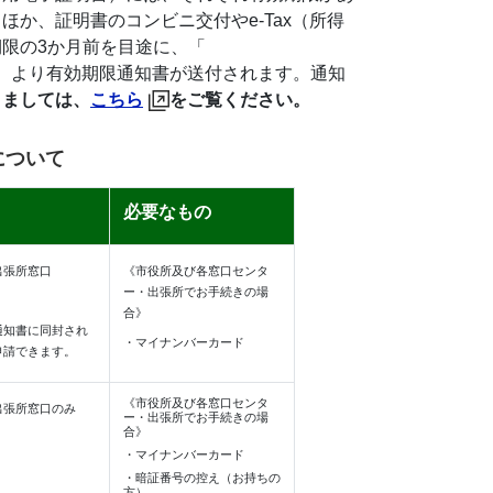
か、証明書のコンビニ交付やe-Tax（所得
限の3か月前を目途に、「
）より有効期限通知書が送付されます。通知
きましては、
こちら
をご覧ください。
について
必要なもの
出張所窓口
《市役所及び各窓口センタ
ー・出張所でお手続きの場
合》
通知書に同封され
・マイナンバーカード
申請できます。
《市役所及び各窓口センタ
出張所窓口のみ
ー・出張所でお手続きの場
合》
・マイナンバーカード
・暗証番号の控え（お持ちの
方）