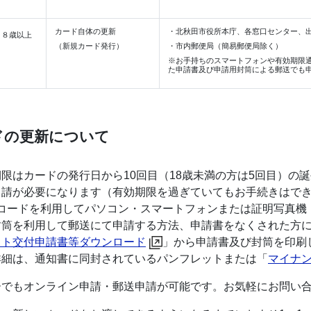
カード自体の更新
・北秋田市役所本庁、各窓口センター、
１８歳以上
（新規カード発行）
・市内郵便局（簡易郵便局除く）
※お手持ちのスマートフォンや有効期限
た申請書及び申請用封筒による郵送でも
ドの更新について
限はカードの発行日から10回目（18歳未満の方は5回目）の
申請が必要になります（有効期限を過ぎていてもお手続きはで
Rコードを利用してパソコン・スマートフォンまたは証明写真機
封筒を利用して郵送にて申請する方法、申請書をなくされた方
イト交付申請書等ダウンロード
」から申請書及び封筒を印刷
詳細は、通知書に同封されているパンフレットまたは「
マイナ
ーでもオンライン申請・郵送申請が可能です。お気軽にお問い