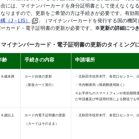
合には、マイナンバーカードを身分証明書として使えなくなるほ
くなりますので、更新をご希望の方は手続きが必要です。有効期
（J－LIS）
」（マイナンバーカードを発行する国の機関
バーカード・電子証明書の更新が必要です。
※更新の詳細につ
マイナンバーカード・電子証明書の更新のタイミング
年齢
手続きの内容
申請場所
１８歳未満
カード自体の更新
・北秋田市役所本庁、各窓口センター、
（新規カード発行）
・市内郵便局（簡易郵便局除く）
※お手持ちのスマートフォンや有効期限
た申請書及び申請用封筒による郵送でも
１８歳以上
カード内電子証明書の更新
・北秋田市役所本庁、各窓口センター、
（カードはそのまま）