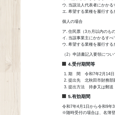
当該法人代表者にかかる
希望する業種を履行する
個人の場合
住民票（3カ月以内のも
当該事業主にかかるすべ
希望する業種を履行する
（2）申請書記入要領につい
4.受付期間等
期 間 令和7年2月1
提出先 北秋田市財務部
提出方法 持参又は郵送
5.有効期間
令和7年4月1日から令和9年
※随時受付の場合は、名簿登