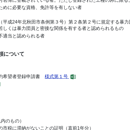
付名簿に登載されている者。ただし登録された工種のみに限る
ために必要な資格、免許等を有しない者
（平成24年北秋田市条例第３号）第２条第２号に規定する暴
若しくは暴力団員と密接な関係を有する者と認められるもの
不適当と認められる者
要領について
契約希望者登録申請書
様式第１号
以内のもの）
の市税に滞納がないことの証明（直前1年分）