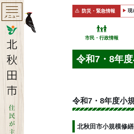
現
防災・緊急情報
メニュー
市民・行政情報
令和7・8年
令和7・8年度小
北秋田市小規模修