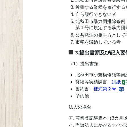
北秋田市建設業者等級格
希望する業種を履行する
自ら履行できない者
北秋田市暴力団排除条例
第１号に規定する暴力団
公共発注の相手方として
市税を滞納している者
3.提出書類及び記入
（1）提出書類
北秋田市小規模修繕等
修繕等実績調書
別紙
誓約書
様式第２号
その他
法人の場合
商業登記簿謄本（3カ月
当該法人にかかるすべて