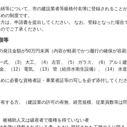
修繕等について、市の建設業者等級格付名簿に登録されること
ための制度です。
方は、申請書を提出してください。 なお、登録となった場合
」のでご了承ください。
類等
の発注金額が50万円未満（内容が軽易でかつ履行の確保が容
一式、（3） 大工、（4） 左官、（5） ガラス、（6） アルミ建
板金、（12） 電気、（13） 管（給排水衛生設備）、（14） 水
ために必要な資格者証・事業者証等の写しを必ず添付してくだ
を有する方。（建設業の許可の有無、経営規模、従業員数等は
、被補助人又は破産者で復権を得ていない者