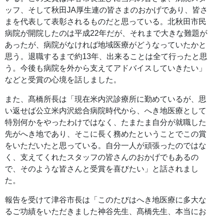
ッフ、そして秋田JA厚生連の皆さまのおかげであり、皆さ
まを代表して表彰されるものだと思っている。北秋田市民
病院が開院したのは平成22年だが、それまで大きな難題が
あったが、病院がなければ地域医療がどうなっていたかと
思う。退職するまで約13年、出来ることは全て行ったと思
う。今後も病院を外から支えてアドバイスしていきたい」
などと受賞の心境を話しました。
また、髙橋所長は「現在米内沢診療所に勤めているが、思
い返せば公立米内沢総合病院時代から、へき地医療として
特別何かをやったわけではなく、たまたま自分が就職した
先がへき地であり、そこに長く務めたということでこの賞
をいただいたと思っている。自分一人が頑張ったのではな
く、支えてくれたスタッフの皆さんのおかげでもあるの
で、そのような皆さんと受賞を喜びたい」と話されまし
た。
報告を受けて津谷市長は「このたびはへき地医療に多大な
るご功績をいただきました神谷先生、髙橋先生、本当にお