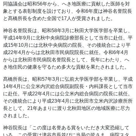
同協議会は昭和56年から、へき地医療に貢献した医師を対
象とする表彰制度を設けており、令和6年度は神谷名誉院長
と髙橋所長を含めた全国で17人が受賞されました。
神谷名誉院長は
、昭和58年3月に秋田大学医学部を卒業し、
平成14年9月に北秋中央病院診療部長として当市に赴任。平
成15年10月には北秋中央病院の院長、その後統合により平
成22年4月からは北秋田市民病院院長に就任。令和6年4月
からは北秋田市民病院名誉院長として、長年にわたり、へ
き地住民の健康を守るため多大な貢献を果たされました。
髙橋所長は
、昭和57年3月に弘前大学医学部を卒業し、平成
14年4月に公立米内沢総合病院副院長・内科課長として当市
に赴任。平成22年4月には公立米内総合病院の院長に就任。
その後統合により平成23年4月に北秋田市立米内沢診療所所
長として、21年あまりに渡り北秋田地区の地域医療に尽力
されました。
神谷院長は「この度は名誉ある賞をいただき大変恐縮して
いる。この受賞は津谷市長並びに当局の皆さま、病院スタ