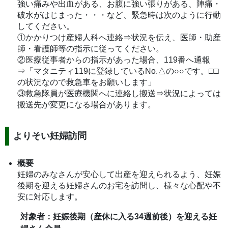
強い痛みや出血がある、お腹に強い張りがある、陣痛・
破水がはじまった・・・など、緊急時は次のように行動
してください。
①かかりつけ産婦人科へ連絡⇒状況を伝え、医師・助産
師・看護師等の指示に従ってください。
②医療従事者からの指示があった場合、119番へ通報
⇒「マタニティ119に登録しているNo.△の○○です。□□
の状況なので救急車をお願いします」
③救急隊員が医療機関へに連絡し搬送⇒状況によっては
搬送先が変更になる場合があります。
よりそい妊婦訪問
概要
妊婦のみなさんが安心して出産を迎えられるよう、妊娠
後期を迎える妊婦さんのお宅を訪問し、様々な心配や不
安に対応します。
対象者：妊娠後期（産休に入る34週前後）を迎える妊