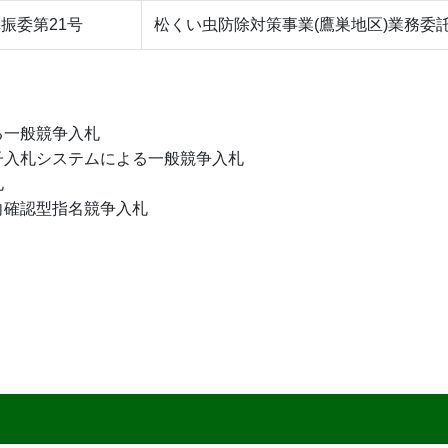
振委第21号
松くい虫防除対策事業(鷹巣地区)業務委
る一般競争入札
子入札システムによる一般競争入札
札
向確認型指名競争入札