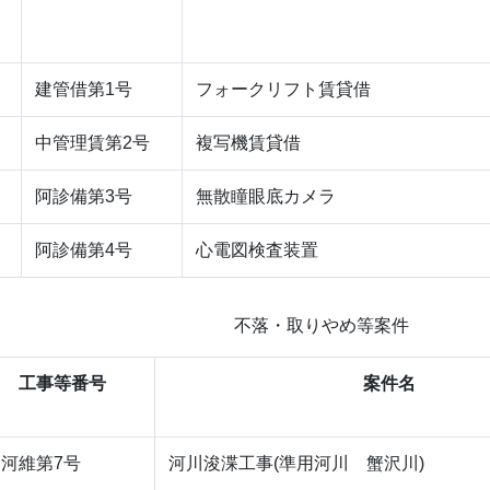
建管借第1号
フォークリフト賃貸借
中管理賃第2号
複写機賃貸借
阿診備第3号
無散瞳眼底カメラ
阿診備第4号
心電図検査装置
不落・取りやめ等案件
工事等番号
案件名
河維第7号
河川浚渫工事(準用河川 蟹沢川)