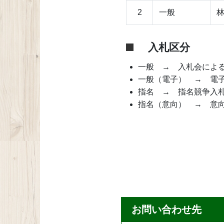
2
一般
林
入札区分
一般 → 入札会によ
一般（電子） → 電
指名 → 指名競争入
指名（意向） → 意
お問い合わせ先