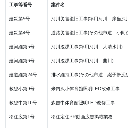
工事等番号
案件名
建災第5号
河川災害復旧工事(準用河川 摩当沢川
建災第4号
道路災害復旧工事(その他市道 小阿仁
建河維第5号
河川浚渫工事(準用河川 大清水川)
建河維第6号
河川浚渫工事(準用河川 曲川)
建道維第24号
排水維持工事(その他市道 綴子掛泥線
教総小第9号
米内沢小体育館照明LED改修工事
教総中第10号
森吉中体育館照明LED改修工事
移住広第1号
移住定住PR動画広告掲載業務