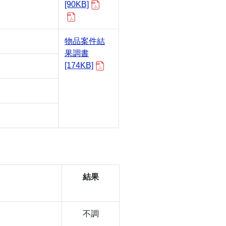
[90KB]
物品案件結
果調書
[174KB]
結果
不調