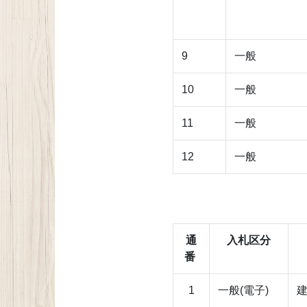
9
一般
10
一般
11
一般
12
一般
通
入札区分
番
1
一般(電子)
建