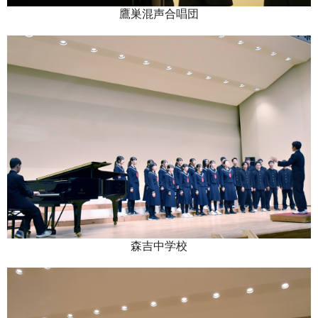
鷹巣混声合唱団
森吉中学校