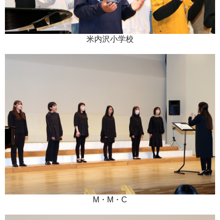
米内沢小学校
M・M・C