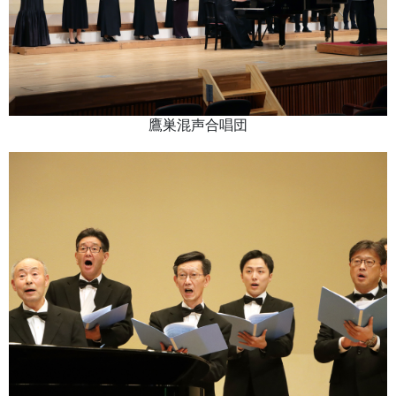
鷹巣混声合唱団