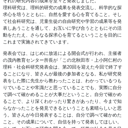
ぞれの研究内容の成果を堂々と発表しました。
理科研究は、理科的研究の成果を発表交流し、科学的な探
求心を培うとともに、自然を愛する心を育てること。そし
て社会科研究は、児童生徒の自由研究や学習の成果等を発
表しあうことを通して、お互いに学び合うとともにその活
動をたたえ、さらなる探求心を育てるということを目的に
これまで実施されてきています。
発表会では、はじめに放送による開会式が行われ、主催者
の茂内教育センター所長が「この北秋田市・上小阿仁村の
理科・社会科研究発表会は、第20回を迎えた今回で終了す
ることになり、皆さんが最後の参加者となる。私が研究発
表をした際に先生から教わったことは、わかっているつも
りでいることや常識だと思っていることでも、実際に自分
で調べて確かめることが大事だということ。自分で確かめ
ることで、より深くわかったり驚きがあったり、今まで知
らなかったことを発見できるということも素晴らしいと思
う。皆さんが今日発表することは、自分で調べて確かめた
こと。その成果について、自信を持って発表してほしい。