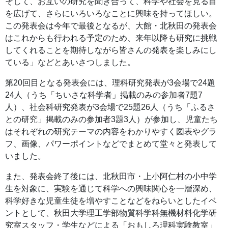
そして、お互いの研究を聞き合って、科学や社会を見る目
を広げて、さらにいろいろなことに興味を持ってほしい。
この発表会は今年で最後となるが、大館・北秋田の発表会
はこれからも行われる予定のため、来年以降も研究に挑戦
してくれることを期待しながら皆さんの発表を楽しみにし
ている」などとあいさつしました。
第20回目となる発表会には、理科研究発表が3会場で24題
24人（うち「ちいさな科学者」掲載のみの参加者7題7
人）、社会科研究発表が3会場で25題26人（うち「ふるさ
との研究」掲載のみの参加者3題3人）が参加し、児童たち
はそれぞれの研究テーマの内容をわかりやすく図表やグラ
フ、画像、パワーポイントなどでまとめて堂々と発表して
いました。
また、発表会終了後には、北秋田市・上小阿仁村の小中学
生を対象に、実験を通じて科学への興味関心を一層深め、
科学好きな児童生徒を増やすことなどをねらいとしたイベ
ントとして、秋田大学理工学部物質科学科無機材料化学研
究室スタッフ・学生などによる「おもしろ理科実験教室」