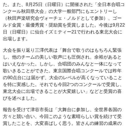
た。また、8月25日（日曜日）に開催された「全日本合唱コ
ンクール秋田県大会」の大学一般部門にもエントリーし
（秋田声楽研究会ヴォーチェ・ノルドとして参加）、ゴー
ルド金賞・最優秀賞・奨励賞を受賞しました。今後は9月22
日（日曜日）に仙台イズミティー21で行われる東北大会に
出場します。
大会を振り返り三澤代表は「舞台で歌うのはもちろん緊張
し、他のチームの美しい歌声にも圧倒され、余裕があると
はいえなかった。しかし、合唱団のみんなと一体になって
歌いきることができた。東京国際合唱コンクールでは昨年
の90点台には届かず、大会のレベルが高くなっていること
を特に実感した。それでも今回2つのコンクールで受賞し、
東北大会に出場できることが大変嬉しい」などと受賞の喜
びを述べました。
報告を受けて津谷市長は「大舞台に参加し、全世界各国の
方々と競い合い、今回このような素晴らしい賞を続けて受
賞したことを、大変喜ばしく思う。皆さんの練習の成果の