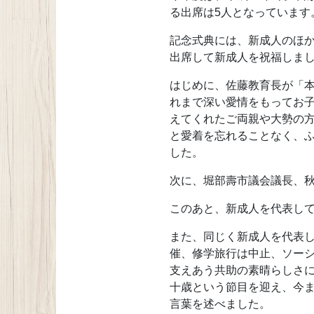
る出席は5人となっています
記念式典には、新成人のほ
出席して新成人を祝福しま
はじめに、佐藤教育長が「
れまで深い愛情をもってお子
えてくれたご両親や大勢の
と愛着を忘れることなく、
した。
次に、堀部壽市議会議長、
このあと、新成人を代表し
また、同じく新成人を代表
催、修学旅行は中止、ソー
支えあう共助の素晴らしさ
十歳という節目を迎え、今
言葉を述べました。