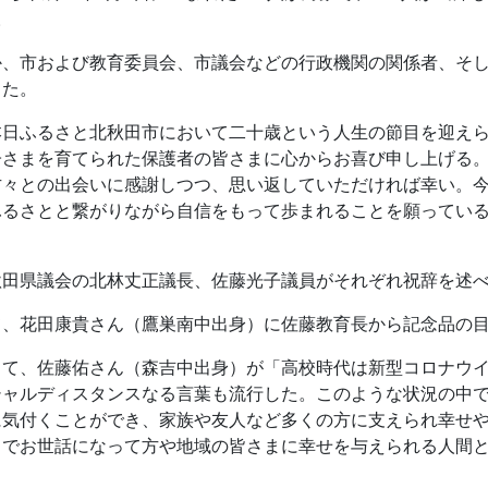
。
か、市および教育委員会、市議会などの行政機関の関係者、そ
した。
本日ふるさと北秋田市において二十歳という人生の節目を迎え
さまを育てられた保護者の皆さまに心からお喜び申し上げる。
方々との出会いに感謝しつつ、思い返していただければ幸い。
ふるさとと繋がりながら自信をもって歩まれることを願ってい
秋田県議会の北林丈正議長、佐藤光子議員がそれぞれ祝辞を述
て、花田康貴さん（鷹巣南中出身）に佐藤教育長から記念品の
して、佐藤佑さん（森吉中出身）が「高校時代は新型コロナウ
シャルディスタンスなる言葉も流行した。このような状況の中
に気付くことができ、家族や友人など多くの方に支えられ幸せ
までお世話になって方や地域の皆さまに幸せを与えられる人間