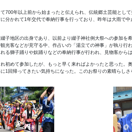
て700年以上前から始まったと伝えられ、伝統郷土芸能として
方に分かれて1年交代で奉納行事を行っており、昨年は大雨で中
市綴子地区の出身であり、以前より綴子神社例大祭への参加を
や観光客などが見守る中、作占いの「湯立ての神事」が執り行
ふれる獅子踊りや奴踊りなどの奉納行事が行われ、見物客から
まれ初めて参加したが、もっと早く来ればよかったと思った。
年に1回帰ってきたい気持ちになった。このお祭りの素晴らしさ