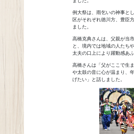
ました。
例大祭は、雨乞いの神事とし
区がそれぞれ徳川方、豊臣
ました。
高橋克典さんは、父親が当
と、境内では地域の人たち
太夫の口上により躍動感あ
高橋さんは「父がここで生
や太鼓の音に心が温まり、
げたい」と話しました。