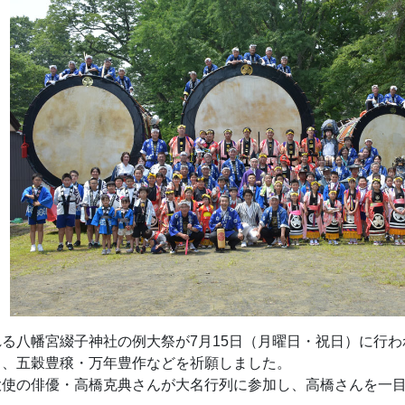
る八幡宮綴子神社の例大祭が7月15日（月曜日・祝日）に行われ
き、五穀豊穣・万年豊作などを祈願しました。
大使の俳優・高橋克典さんが大名行列に参加し、高橋さんを一