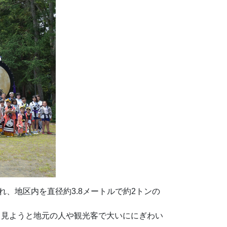
、地区内を直径約3.8メートルで約2トンの
目見ようと地元の人や観光客で大いににぎわい