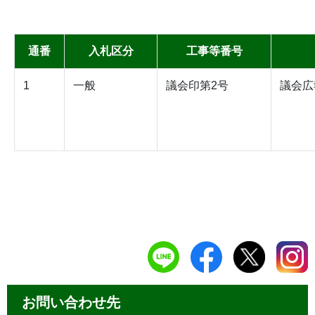
通番
入札区分
工事等番号
1
一般
議会印第2号
議会広
お問い合わせ先