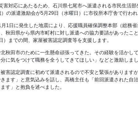
災害対応にあたるため、石川県七尾市へ派遣される市民生活部
歳）の派遣激励会が5月29日（水曜日）に市役所本庁舎で行わ
1月1日に発生した地震により、応援職員確保調整本部（総務
、秋田県から県内市町村に対し派遣への協力要請があったこと
日）までの間、家屋被害認定調査等を支援します。
で北秋田市のために一生懸命頑張ってきた。その経験を活かし
十分に気をつけて職務を全うしてきてほしい」などと激励しま
屋被害認定調査に初めて派遣されるので不安と緊張がありますが
できます」と意気込みを話し、高橋主任も「前回派遣された自
ります」と抱負を述べました。