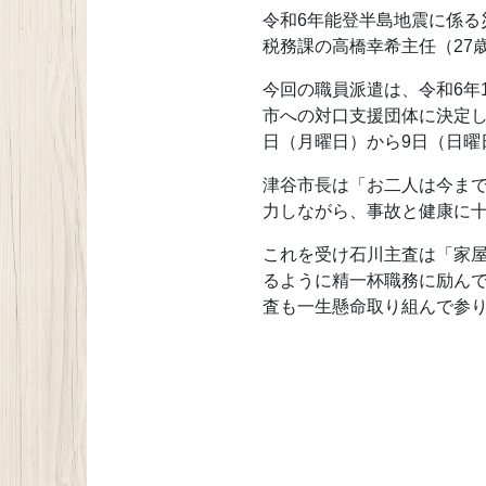
令和6年能登半島地震に係る
税務課の高橋幸希主任（27
今回の職員派遣は、令和6年
市への対口支援団体に決定し
日（月曜日）から9日（日曜
津谷市長は「お二人は今ま
力しながら、事故と健康に
これを受け石川主査は「家
るように精一杯職務に励ん
査も一生懸命取り組んで参