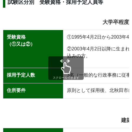
試験区分別 受験資格・採用予定人員等
大学卒程度
受験資格
①1995年4月2日から2003
（①又は②）
②2003年4月2日以降に生ま
込みの方。
採用予定人数
3名（一般的な行政事務に従事
スクロールできます
住所要件
原則として採用後、北秋田市
建築