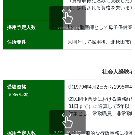
（資格取得見込みで受験した方
は、採用される資格を失います
採用予定人数
1名（助産師として母子保健業
スクロールできます
住所要件
原則として採用後、北秋田市に
社会人経験者
受験資格
①1979年4月2日から199
（①並びに②）
②民間企業等における職務経験
31日まで）に通算して5年以
対象とし、常勤職員、非常勤
採用予定人数
2名（一般的な行政事務に従事
スクロールできます