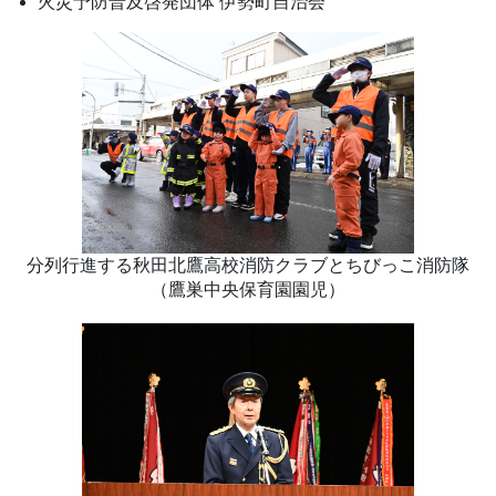
火災予防普及啓発団体 伊勢町自治会
分列行進する秋田北鷹高校消防クラブとちびっこ消防隊
（鷹巣中央保育園園児）