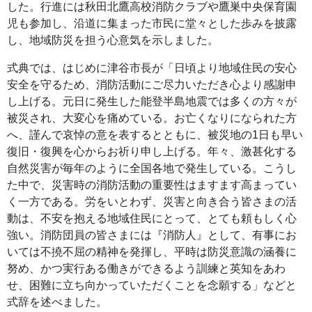
した。行進には秋田北鷹高校消防クラブや鷹巣中央保育園
児も参加し、沿道に集まった市民に堂々とした歩みを披露
し、地域防災を担う心意気を示しました。
式典では、はじめに津谷市長が「日頃より地域住民の安心
安全を守るため、消防活動にご尽力いただき心より感謝申
し上げる。元日に発生した能登半島地震では多くの方々が
被災され、大変心を痛めている。お亡くなりになられた方
へ、謹んで哀悼の意を表するとともに、被災地の1日も早い
復旧・復興を心からお祈り申し上げる。年々、激甚化する
自然災害が毎年のように全国各地で発生している。こうし
た中で、災害時の消防活動の重要性はますます高まってい
く一方である。労をいとわず、災害と向き合う皆さまの活
動は、不安を抱える地域住民にとって、とても頼もしく心
強い。消防団員の皆さまには『消防人』として、有事にお
いては不撓不屈の精神を発揮し、平時は防災意識の涵養に
努め、かつ実行ある働きができるよう訓練と英知をあわ
せ、困難に立ち向かっていただくことを念願する」などと
式辞を述べました。