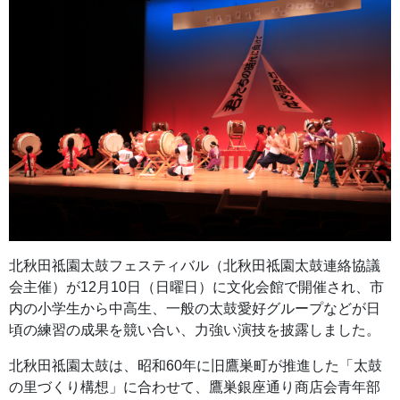
北秋田祗園太鼓フェスティバル（北秋田祗園太鼓連絡協議
会主催）が12月10日（日曜日）に文化会館で開催され、市
内の小学生から中高生、一般の太鼓愛好グループなどが日
頃の練習の成果を競い合い、力強い演技を披露しました。
北秋田祗園太鼓は、昭和60年に旧鷹巣町が推進した「太鼓
の里づくり構想」に合わせて、鷹巣銀座通り商店会青年部