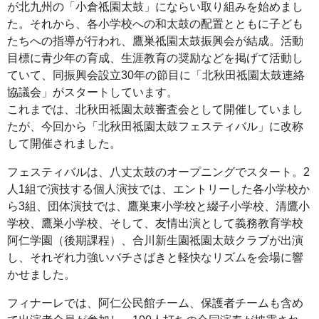
が北九州の「小倉祗園太鼓」にならい取り組みを始めまし
た。それから、各小学校への和太鼓の配置とともに子ども
たちへの指導が行われ、鷹巣祗園太鼓振興会が結成。活動
目標に青少年の育成、生涯教育の奨励などを掲げて活動し
ていて、同振興会設立30年の節目に「北秋田祗園太鼓連絡
協議会」がスタートしています。
これまでは、北秋田祗園太鼓審査会として開催していまし
たが、今回から「北秋田祗園太鼓フェスティバル」に改称
して開催されました。
フェスティバルは、八丈太鼓のオープニングでスタート。2
人1組で演技する個人演技では、エントリーした各小学校か
ら3組、団体演技では、鷹巣東小学校と綴子小学校、清鷹小
学校、鷹巣小学校、そして、友情出演として義務教育学校
阿仁学園（後期課程）、合川新生園祗園太鼓クラブが出演
し、それぞれ力強いバチさばきと軽快なリズムを会場に響
かせました。
フィナーレでは、阿仁公民館チーム、保護者チームも含め