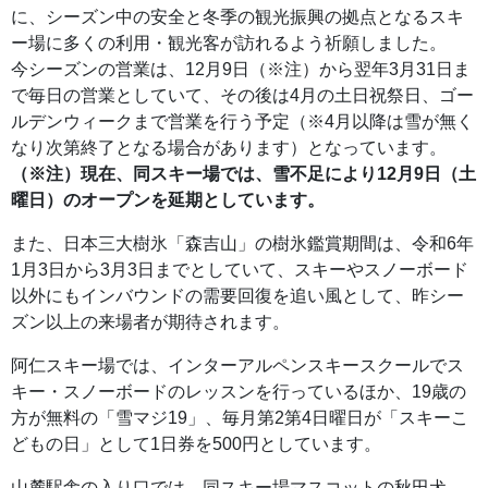
に、シーズン中の安全と冬季の観光振興の拠点となるスキ
ー場に多くの利用・観光客が訪れるよう祈願しました。
今シーズンの営業は、12月9日（※注）から翌年3月31日ま
で毎日の営業としていて、その後は4月の土日祝祭日、ゴー
ルデンウィークまで営業を行う予定（※4月以降は雪が無く
なり次第終了となる場合があります）となっています。
（※注）現在、同スキー場では、雪不足により12月9日（土
曜日）のオープンを延期としています。
また、日本三大樹氷「森吉山」の樹氷鑑賞期間は、令和6年
1月3日から3月3日までとしていて、スキーやスノーボード
以外にもインバウンドの需要回復を追い風として、昨シー
ズン以上の来場者が期待されます。
阿仁スキー場では、インターアルペンスキースクールでス
キー・スノーボードのレッスンを行っているほか、19歳の
方が無料の「雪マジ19」、毎月第2第4日曜日が「スキーこ
どもの日」として1日券を500円としています。
山麓駅舎の入り口では、同スキー場マスコットの秋田犬