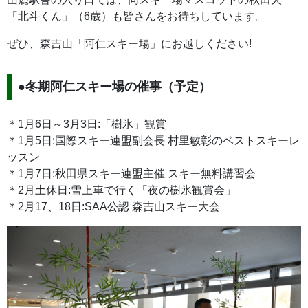
「北斗くん」（6歳）も皆さんをお待ちしています。
ぜひ、森吉山「阿仁スキー場」にお越しください!
●冬期阿仁スキー場の催事（予定）
＊1月6日～3月3日:「樹氷」観賞
＊1月5日:国際スキー連盟副会長 村里敏彰のベストスキーレ
ッスン
＊1月7日:秋田県スキー連盟主催 スキー無料講習会
＊2月土休日:雪上車で行く「夜の樹氷観賞会」
＊2月17、18日:SAA公認 森吉山スキー大会