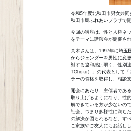
令和5年度北秋田市男女共同
秋田市民ふれあいプラザで
今回の講座は、性と人権ネッ
をテーマに講演会が開催さ
真木さんは、1997年に埼
からジェンダーを男性に変
対する違和感は弱く、性別適合
TOhoku）」の代表とし
ラーの資格を取得し、相談
開会にあたり、主催者であ
取り上げるようになり、性
解できている方が少ないの
社会、つまり多様性に満ち
の解決が図られるなど、す
ご家族やご友人にもお話し