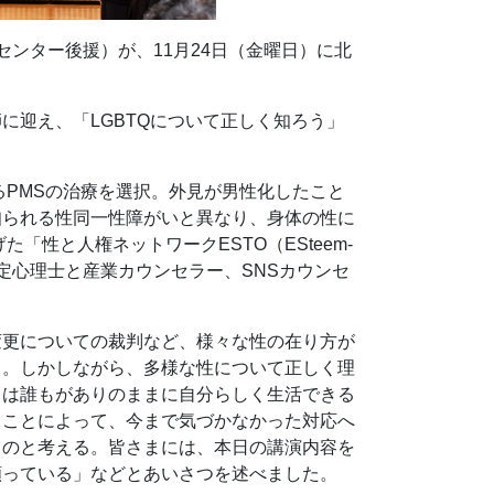
ンター後援）が、11月24日（金曜日）に北
に迎え、「LGBTQについて正しく知ろう」
るPMSの治療を選択。外見が男性化したこと
知られる性同一性障がいと異なり、身体の性に
「性と人権ネットワークESTO（ESteem-
定心理士と産業カウンセラー、SNSカウンセ
変更についての裁判など、様々な性の在り方が
る。しかしながら、多様な性について正しく理
とは誰もがありのままに自分らしく生活できる
ることによって、今まで気づかなかった対応へ
ものと考える。皆さまには、本日の講演内容を
願っている」などとあいさつを述べました。