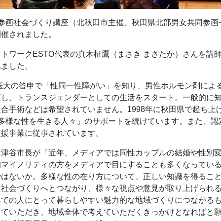
参画社会づくり講座（北秋田市主催、秋田県北部男女共同参画セ
開催されました。
トワークESTO代表の真木柾鷹（まさき まさたか）さんを講師
れました。
玉医大の答申で「性同一性障がい」を知り、男性ホルモン剤によ
更し、トランスジェンダーとしての生活をスタート。一般的に
手術などは希望されていません。1998年に秋田県で起ち上げた
て「多様な性を生きる人々」のサポートを続けています。また、認
支援事業に従事されています。
る津谷市長が「近年、メディアでは同性カップルの結婚や性別
的マイノリティの方をメディアで目にすることも多くなってい
ではないか。多様な性の在り方について、正しい知識を得るこ
た社会づくりへとつながり、様々な視点や意見が取り上げられ
べての人にとって暮らしやすい魅力的な地域づくりにつながる
していただき、地域全体で考えていただくきっかけとなればと