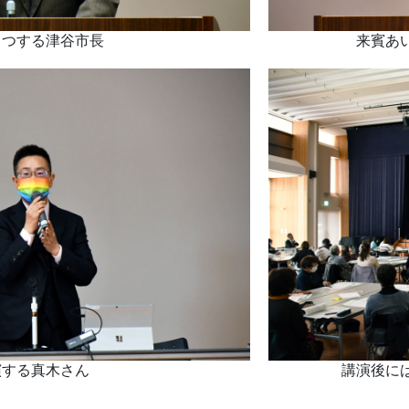
さつする津谷市長
来賓あ
演する真木さん
講演後に