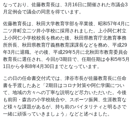
なっており、佐藤教育長は、3月16日に開催された市議会3
月定例会で議会の同意を得ています。
佐藤教育長は、秋田大学教育学部を卒業後、昭和57年4月に
二ツ井町立二ツ井小学校に採用されました。上小阿仁村立
上小阿仁小学校校長を務めた後、秋田県教育庁北教育事務
所所長、秋田県教育庁義務教育課課長などを務め、平成29
年3月に退職。その後、平成29年5月に北秋田市教育委員会
教育長に選任され、今回が3期目で、任期任期は令和5年5月
1日から令和8年4月30日までとなっています。
この日の任命書交付式では、津谷市長が佐藤教育長に任命
書を手渡したあと「2期目はコロナ対策や阿仁学園につい
て、地域の方々への丁寧な説明など尽力いただいた。今後
も前田・森吉の小学校統合や、スポーツ振興、生涯教育な
ど様々な課題があるが、持ち前のバイタリティと明るさで
一緒に頑張っていきましょう」などと述べました。