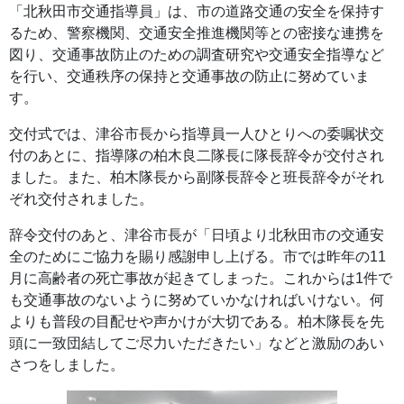
「北秋田市交通指導員」は、市の道路交通の安全を保持す
るため、警察機関、交通安全推進機関等との密接な連携を
図り、交通事故防止のための調査研究や交通安全指導など
を行い、交通秩序の保持と交通事故の防止に努めていま
す。
交付式では、津谷市長から指導員一人ひとりへの委嘱状交
付のあとに、指導隊の柏木良二隊長に隊長辞令が交付され
ました。また、柏木隊長から副隊長辞令と班長辞令がそれ
ぞれ交付されました。
辞令交付のあと、津谷市長が「日頃より北秋田市の交通安
全のためにご協力を賜り感謝申し上げる。市では昨年の11
月に高齢者の死亡事故が起きてしまった。これからは1件で
も交通事故のないように努めていかなければいけない。何
よりも普段の目配せや声かけが大切である。柏木隊長を先
頭に一致団結してご尽力いただきたい」などと激励のあい
さつをしました。