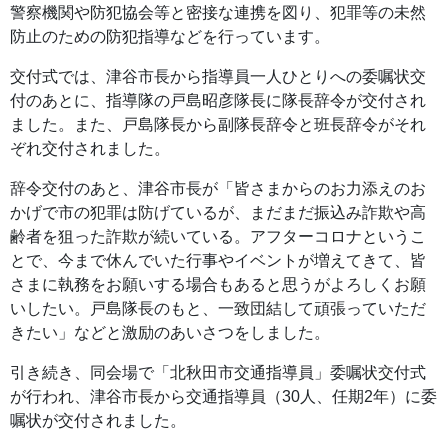
警察機関や防犯協会等と密接な連携を図り、犯罪等の未然
防止のための防犯指導などを行っています。
交付式では、津谷市長から指導員一人ひとりへの委嘱状交
付のあとに、指導隊の戸島昭彦隊長に隊長辞令が交付され
ました。また、戸島隊長から副隊長辞令と班長辞令がそれ
ぞれ交付されました。
辞令交付のあと、津谷市長が「皆さまからのお力添えのお
かげで市の犯罪は防げているが、まだまだ振込み詐欺や高
齢者を狙った詐欺が続いている。アフターコロナというこ
とで、今まで休んでいた行事やイベントが増えてきて、皆
さまに執務をお願いする場合もあると思うがよろしくお願
いしたい。戸島隊長のもと、一致団結して頑張っていただ
きたい」などと激励のあいさつをしました。
引き続き、同会場で「北秋田市交通指導員」委嘱状交付式
が行われ、津谷市長から交通指導員（30人、任期2年）に委
嘱状が交付されました。