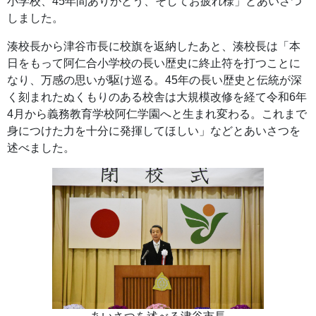
小学校、45年間ありがとう、そしてお疲れ様」とあいさつ
しました。
湊校長から津谷市長に校旗を返納したあと、湊校長は「本
日をもって阿仁合小学校の長い歴史に終止符を打つことに
なり、万感の思いが駆け巡る。45年の長い歴史と伝統が深
く刻まれたぬくもりのある校舎は大規模改修を経て令和6年
4月から義務教育学校阿仁学園へと生まれ変わる。これまで
身につけた力を十分に発揮してほしい」などとあいさつを
述べました。