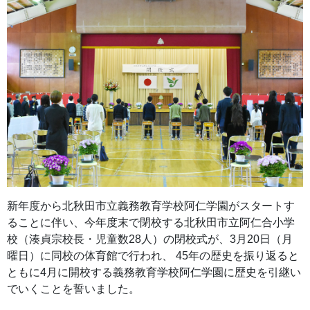
新年度から北秋田市立義務教育学校阿仁学園がスタートす
ることに伴い、今年度末で閉校する北秋田市立阿仁合小学
校（湊貞宗校長・児童数28人）の閉校式が、3月20日（月
曜日）に同校の体育館で行われ、 45年の歴史を振り返ると
ともに4月に開校する義務教育学校阿仁学園に歴史を引継い
でいくことを誓いました。