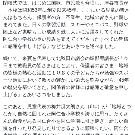
閉校式では、はじめに国歌、市民歌を斉唱し、津谷市長が
「本校は昭和53年に創立以来45年、ここにいる児童の皆さ
んはもちろん、保護者の方、卒業生、地域の皆さんに親し
まれてきた。日々の学習活動、スキーやミニバス、野球や
陸上など素晴らしい成績を残し大いに活躍をしてくれた。
阿仁合小学校の長い歩みを支えてくださったすべての皆様
に感謝を申し上げる」などとあいさつを述べました。
続いて、来賓を代表して北秋田市議会の堀部壽議長が「今
日まで教職員の皆さまはもとより、保護者の皆さま、地域
の皆様の熱心な活動により多くの子どもたちが勉強やスポ
ーツ活動において数々の輝かしい栄光を刻みながら、45年
の歴史を築いてきた。関係者の皆様には感謝と敬意を申し
上げる」とあいさつをしました。
このあと、児童代表の梅井冴太朗さん（6年）が「地域とつ
ながり自然に囲まれた阿仁合小学校を誇りに思う。たくさ
んの自慢がある阿仁合小を阿仁学園に引き継ぎ、新しい自
慢を作ったり発見したりできるように頑張りたい。阿仁合