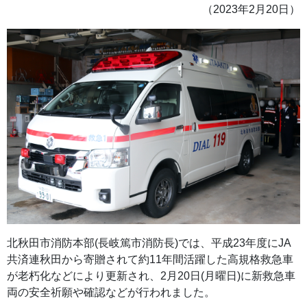
（2023年2月20日）
北秋田市消防本部(長岐篤市消防長)では、平成23年度にJA
共済連秋田から寄贈されて約11年間活躍した高規格救急車
が老朽化などにより更新され、2月20日(月曜日)に新救急車
両の安全祈願や確認などが行われました。