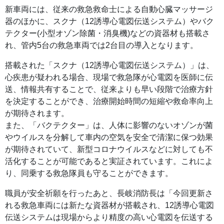
新車両には、従来の救急救命士による自動心臓マッサージ
器のほかに、スクナ（12誘導心電図伝送システム）やバク
テクター(小型オゾン除菌・消臭機)などの資器材も搭載さ
れ、管内5台の救急車両では2台目の導入となります。
搭載された「スクナ（12誘導心電図伝送システム）」は、
心疾患が疑われる場合、現場で救急隊が心電図を医師に伝
送、情報共有することで、従来よりも早い段階で治療方針
を決定することができ、治療開始時間の短縮や救命率向上
が期待されます。
また、「バクテクター」は、人体に影響のないオゾンが菌
やウイルスを分解して車内の空気を安全で清潔に保つ効果
が期待されていて、新型コロナウイルスなどに対しても不
活化することが可能であると実証されています。これによ
り、同乗する救急隊員も守ることができます。
職員が安全祈願を行ったあと、長岐消防長は「今回更新さ
れる救急車両には新たな資器材が搭載され、12誘導心電図
伝送システムは現場からより精度の高い心電図を伝送する