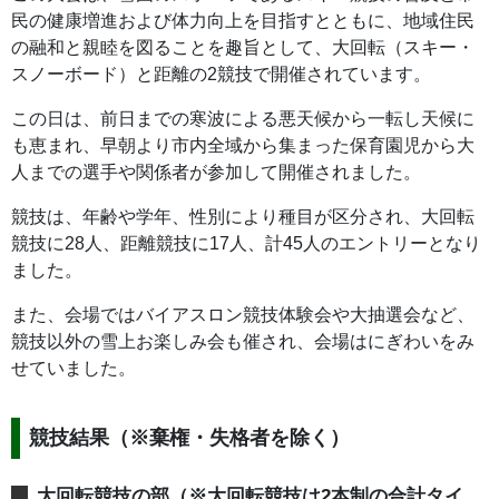
民の健康増進および体力向上を目指すとともに、地域住民
の融和と親睦を図ることを趣旨として、大回転（スキー・
スノーボード）と距離の2競技で開催されています。
この日は、前日までの寒波による悪天候から一転し天候に
も恵まれ、早朝より市内全域から集まった保育園児から大
人までの選手や関係者が参加して開催されました。
競技は、年齢や学年、性別により種目が区分され、大回転
競技に28人、距離競技に17人、計45人のエントリーとなり
ました。
また、会場ではバイアスロン競技体験会や大抽選会など、
競技以外の雪上お楽しみ会も催され、会場はにぎわいをみ
せていました。
競技結果（※棄権・失格者を除く）
大回転競技の部（※大回転競技は2本制の合計タイ