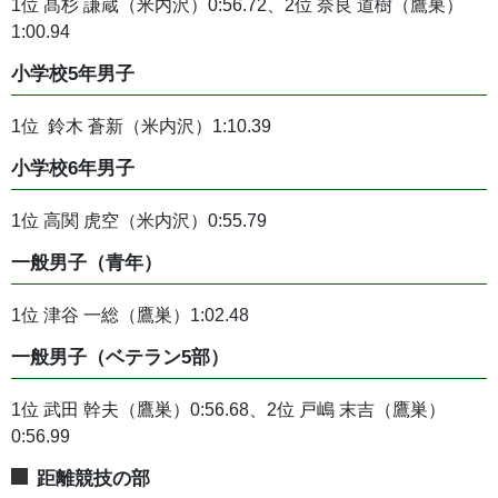
1位 髙杉 謙蔵（米内沢）0:56.72、2位 奈良 道樹（鷹巣）
1:00.94
小学校5年男子
1位 鈴木 蒼新（米内沢）1:10.39
小学校6年男子
1位 高関 虎空（米内沢）0:55.79
一般男子（青年）
1位 津谷 一総（鷹巣）1:02.48
一般男子（ベテラン5部）
1位 武田 幹夫（鷹巣）0:56.68、2位 戸嶋 末吉（鷹巣）
0:56.99
距離競技の部