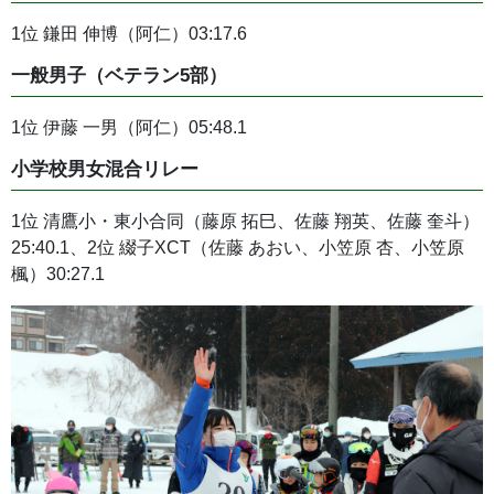
1位 鎌田 伸博（阿仁）03:17.6
一般男子（ベテラン5部）
1位 伊藤 一男（阿仁）05:48.1
小学校男女混合リレー
1位 清鷹小・東小合同（藤原 拓巳、佐藤 翔英、佐藤 奎斗）
25:40.1、2位 綴子XCT（佐藤 あおい、小笠原 杏、小笠原
楓）30:27.1