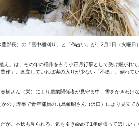
木豊部長）の「雪中稲刈り」と「作占い」が、2月1日（火曜日
田植え」は、その年の稲作を占う小正月行事として受け継がれ
「豊作」、直立していれば実の入りが少ない「不稔」、倒れて
山春樹さん（栄）により農業関係者が見守る中、雪をかきわけ
たかのす理事で青年部員の九島敏昭さん（沢口）により見立て
てだが、不稔も見られる。気を引き締めて1年頑張ってほしい」