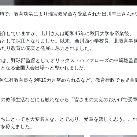
叙勲で、教育功労により瑞宝双光章を受章された出川幸三さんが
紹介していますが、出川さんは昭和45年に秋田大学を卒業後、
諭として採用となりました。以来、合川西小学校長、北教育事
わたり教育の充実と発展に尽力されました。
には、野球部監督としてオリックス・バファローズの中嶋聡監
初となる全国大会出場へと導かれました。
小阿仁村教育長を3年10カ月努められるなど、教育行政でも児
身の教師生活などにも触れながら「皆さまの支えのおかげで受
たちにとっても大変名誉なことであり、受章を嬉しく思う。こ
章を称えました。