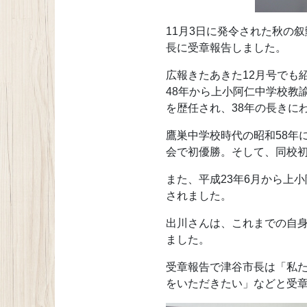
11月3日に発令された秋の
長に受章報告しました。
広報きたあきた12月号でも
48年から上小阿仁中学校教
を歴任され、38年の長きに
鷹巣中学校時代の昭和58年
会で初優勝。そして、同校
また、平成23年6月から上
されました。
出川さんは、これまでの自
ました。
受章報告で津谷市長は「私
をいただきたい」などと受