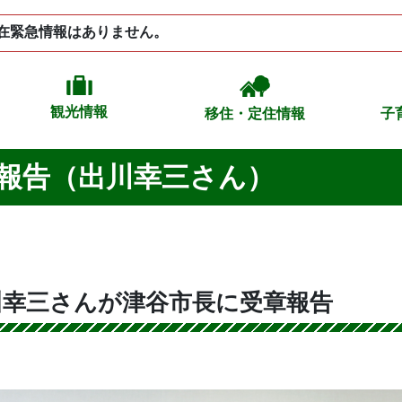
在緊急情報はありません。
観光情報
移住・定住情報
子
報告（出川幸三さん）
川幸三さんが津谷市長に受章報告