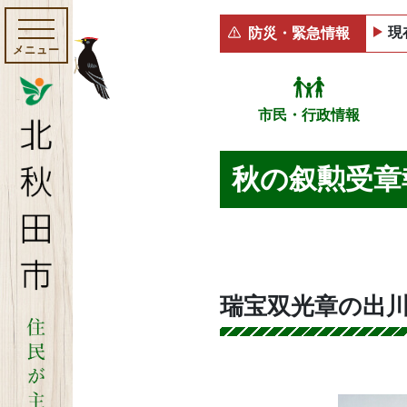
現
防災・緊急情報
メニュー
市民・行政情報
秋の叙勲受章
瑞宝双光章の出