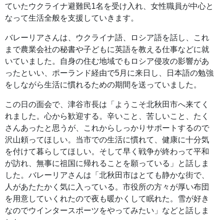
ていたウクライナ避難民1名を受け入れ、女性職員が中心と
なって生活全般を支援していきます。
バレーリアさんは、ウクライナ語、ロシア語を話し、これ
まで農業会社の秘書や子どもに英語を教える仕事などに就
いていました。自身の住む地域でもロシア侵攻の影響があ
ったといい、ポーランド経由で5月に来日し、日本語の勉強
をしながら生活に慣れるための期間を送っていました。
この日の面会で、津谷市長は「ようこそ北秋田市へ来てく
れました。心から歓迎する。辛いこと、苦しいこと、たく
さんあったと思うが、これからしっかりサポートするので
沢山頼ってほしい。当市での生活に慣れて、健康に十分気
を付けて暮らしてほしい。そして早く戦争が終わって平和
が訪れ、無事に祖国に帰れることを願っている」と話しま
した。バレーリアさんは「北秋田市はとても静かな街で、
人があたたかく気に入っている。市役所の方々が厚い布団
を用意していくれたので夜も暖かくして眠れた。雪が好き
なのでウインタースポーツをやってみたい」などと話しま