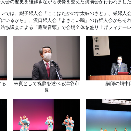
婦人会の歴史を紐解きながら映像を交えた講演会が行われまし
ョンでは、綴子婦人会「ここはたかのす太鼓のさと」、栄婦人
ばにいるから」、沢口婦人会「よさこい鴎」の各婦人会からそ
連絡協議会による「鷹巣音頭」で会場全体を盛り上げフィナー
する
来賓として祝辞を述べる津谷市
講師の畑中
長