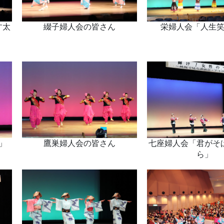
す太
綴子婦人会の皆さん
栄婦人会「人生
」
鷹巣婦人会の皆さん
七座婦人会「君がそ
ら」