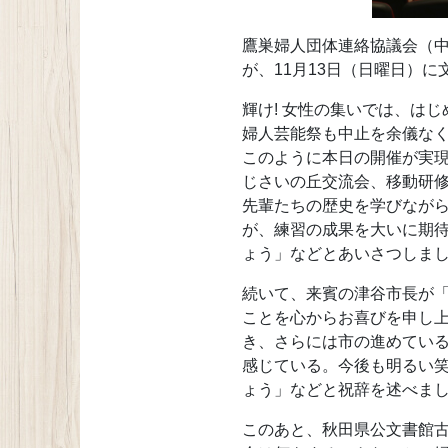
鷹巣婦人団体連絡協議会（中
が、11月13日（日曜日）
輝け! 女性の集いでは、は
婦人芸能祭も中止を余儀なく
このように本日の開催が実現
じさいの丘交流会、移動研修
先輩たちの歴史を学びなが
が、練習の成果を大いに期
ょう」などとあいさつしま
続いて、来賓の津谷市長が「
ことを心からお喜びを申し
き、さらには市の進めてい
感じている。今後も明るい
ょう」などと祝辞を述べま
このあと、秋田県公文書館