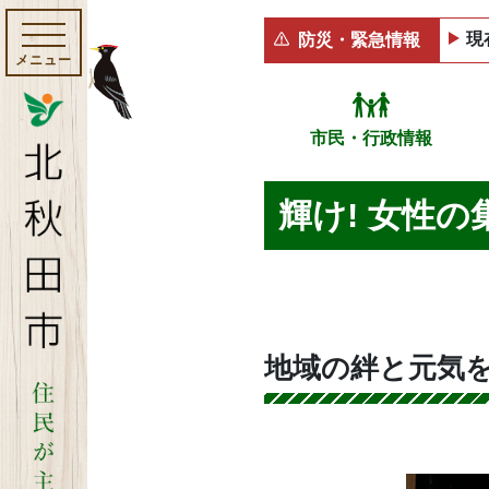
現
防災・緊急情報
メニュー
市民・行政情報
輝け! 女性
地域の絆と元気