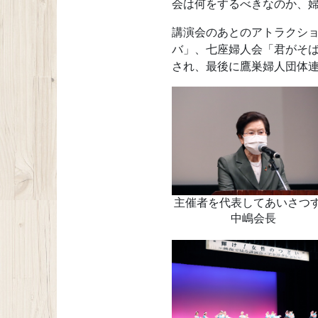
会は何をするべきなのか、
講演会のあとのアトラクシ
バ」、七座婦人会「君がそ
され、最後に鷹巣婦人団体
主催者を代表してあいさつ
中嶋会長