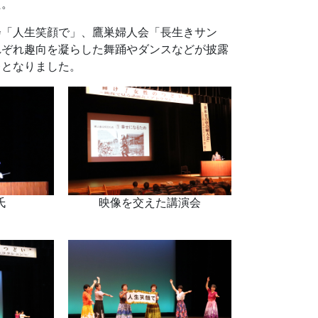
た。
会「人生笑顔で」、鷹巣婦人会「長生きサン
れぞれ趣向を凝らした舞踊やダンスなどが披露
レとなりました。
氏
映像を交えた講演会