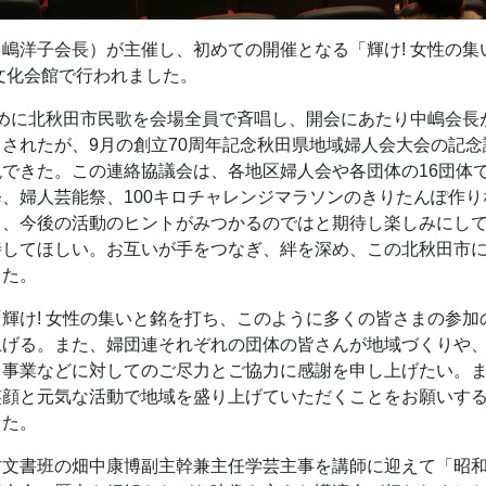
嶋洋子会長）が主催し、初めての開催となる「輝け! 女性の
に文化会館で行われました。
じめに北秋田市民歌を会場全員で斉唱し、開会にあたり中嶋会長
されたが、9月の創立70周年記念秋田県地域婦人会大会の記
できた。この連絡協議会は、各地区婦人会や各団体の16団体
、婦人芸能祭、100キロチャレンジマラソンのきりたんぽ作
ら、今後の活動のヒントがみつかるのではと期待し楽しみにし
待してほしい。お互いが手をつなぎ、絆を深め、この北秋田市
した。
輝け! 女性の集いと銘を打ち、このように多くの皆さまの参
上げる。また、婦団連それぞれの団体の皆さんが地域づくりや
る事業などに対してのご尽力とご協力に感謝を申し上げたい。
笑顔と元気な活動で地域を盛り上げていただくことをお願いす
した。
古文書班の畑中康博副主幹兼主任学芸主事を講師に迎えて「昭