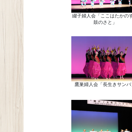
綴子婦人会「ここはたかの
鼓のさと」
鷹巣婦人会「長生きサンバ