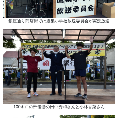
銀座通り商店街では鷹巣小学校放送委員会が実況放送
100キロの部優勝の田中秀和さんと小林香菜さん