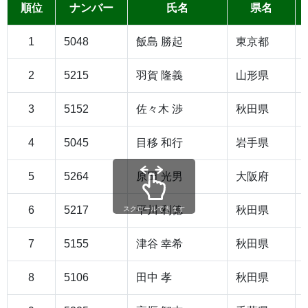
順位
ナンバー
氏名
県名
1
5048
飯島 勝起
東京都
2
5215
羽賀 隆義
山形県
3
5152
佐々木 渉
秋田県
4
5045
目移 和行
岩手県
5
5264
原田 光男
大阪府
6
5217
平川 利徳
秋田県
スクロールできます
7
5155
津谷 幸希
秋田県
8
5106
田中 孝
秋田県