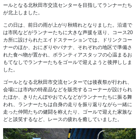
ールとなる北秋田市交流センターを目指してランナーたち
が北上しました。
この日は、前日の雨が上がり秋晴れとなりました。沿道で
は市民などがランナーたちに大きな声援を送り、コース20
カ所に設けられたエイドステーションでは、ドリンクコー
ナーのほか、おにぎりやバナナ、それぞれの地区で準備さ
れた食べ物が置かれ、ボランティアスタッフの心温まるお
もてなしでランナーたちをゴールで迎えようと後押ししま
した。
ゴールとなる北秋田市交流センターでは後夜祭が行われ、
会場には市内の特産品などを販売するコーナーが設けられ
たほか、きりたんぽやおでんなどがランナーたちに振る舞
われ、ランナーたちは自身の走りを振り返りながら一緒に
走った仲間たちの健闘を称えたり、ゴールで迎えた家族な
どと談笑するなど、レースの疲れを癒していました。