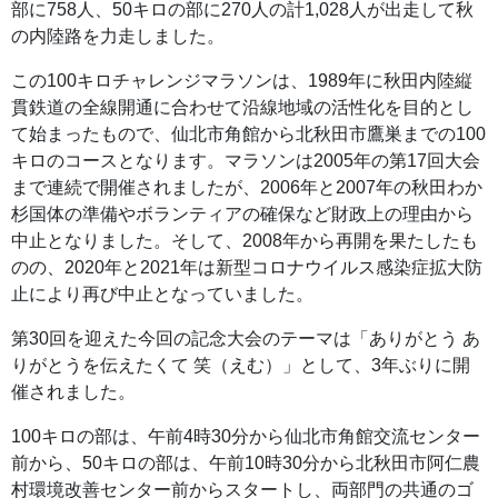
部に758人、50キロの部に270人の計1,028人が出走して秋
の内陸路を力走しました。
この100キロチャレンジマラソンは、1989年に秋田内陸縦
貫鉄道の全線開通に合わせて沿線地域の活性化を目的とし
て始まったもので、仙北市角館から北秋田市鷹巣までの100
キロのコースとなります。マラソンは2005年の第17回大会
まで連続で開催されましたが、2006年と2007年の秋田わか
杉国体の準備やボランティアの確保など財政上の理由から
中止となりました。そして、2008年から再開を果たしたも
のの、2020年と2021年は新型コロナウイルス感染症拡大防
止により再び中止となっていました。
第30回を迎えた今回の記念大会のテーマは「ありがとう あ
りがとうを伝えたくて 笑（えむ）」として、3年ぶりに開
催されました。
100キロの部は、午前4時30分から仙北市角館交流センター
前から、50キロの部は、午前10時30分から北秋田市阿仁農
村環境改善センター前からスタートし、両部門の共通のゴ