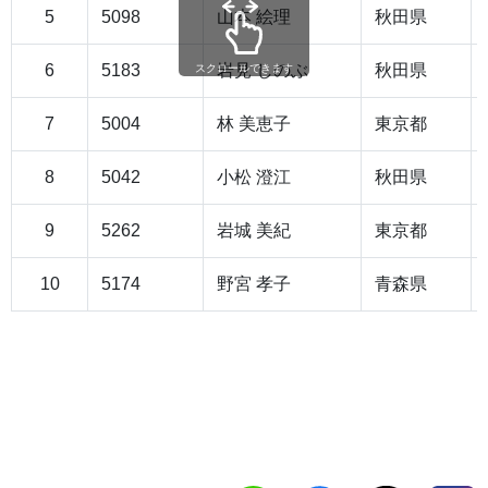
5
5098
山本 絵理
秋田県
6
5183
岩見 しのぶ
秋田県
スクロールできます
7
5004
林 美恵子
東京都
8
5042
小松 澄江
秋田県
9
5262
岩城 美紀
東京都
10
5174
野宮 孝子
青森県