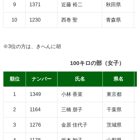
9
1371
近藤 裕二
秋田県
10
1230
西巻 聖
青森県
※3位の方は、きへんに胡
100キロの部（女子）
順位
ナンバー
氏名
県名
1
1349
小林 香菜
東京都
2
1164
三橋 朋子
千葉県
3
1276
金原 佳代子
茨城県