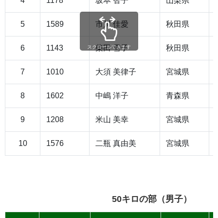
4
1178
坂本 智子
山梨県
5
1589
市川 佳愛
秋田県
6
1143
柴田 雪子
秋田県
スクロールできます
7
1010
大須 美律子
宮城県
8
1602
中嶋 洋子
青森県
9
1208
米山 美幸
宮城県
10
1576
二瓶 真由美
宮城県
50キロの部（男子）