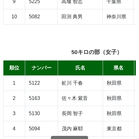
9
5225
高堰 智志
千葉県
10
5082
田渕 典男
神奈川県
50キロの部（女子）
順位
ナンバー
氏名
県名
1
5122
虻川 千春
秋田県
2
5163
佐々木 紫音
秋田県
3
5130
長岡 智子
秋田県
4
5094
茂内 麻耶
東京都