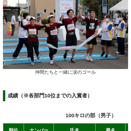
仲間たちと一緒に涙のゴール
成績（※各部門10位までの入賞者）
100キロの部（男子）
順位
ナンバー
氏名
県名