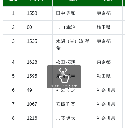
1
1558
田中 秀和
東京都
2
60
加山 幸治
埼玉県
3
1535
木胡（※）澤 滉
東京都
希
4
1628
松田 拓朗
東京都
5
1595
尾崎 紀幸
秋田県
スクロールできます
6
49
神宮 浩之
神奈川県
7
1067
安孫子 亮
神奈川県
8
1216
加藤 達大
神奈川県