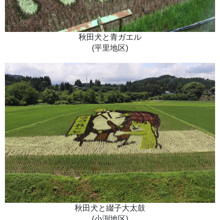
秋田犬と青ガエル
(平里地区)
秋田犬と綴子大太鼓
(小渕地区)