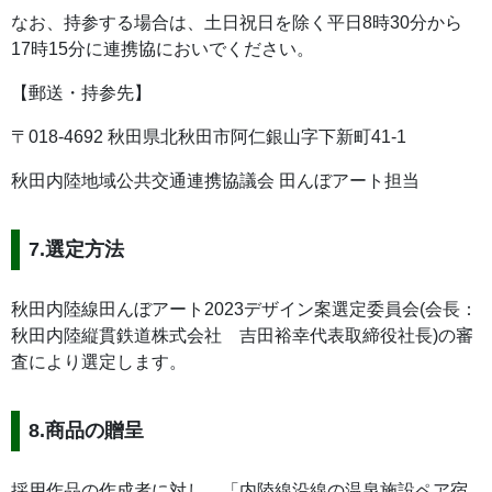
なお、持参する場合は、土日祝日を除く平日8時30分から
17時15分に連携協においでください。
【郵送・持参先】
〒018-4692 秋田県北秋田市阿仁銀山字下新町41-1
秋田内陸地域公共交通連携協議会 田んぼアート担当
7.選定方法
秋田内陸線田んぼアート2023デザイン案選定委員会(会長：
秋田内陸縦貫鉄道株式会社 吉田裕幸代表取締役社長)の審
査により選定します。
8.商品の贈呈
採用作品の作成者に対し、「内陸線沿線の温泉施設ペア宿