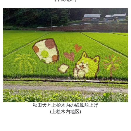
秋田犬と上桧木内の紙風船上げ
(上桧木内地区)