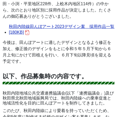
田・小渕・平里地区228件、上桧木内地区114件）の中か
ら、次のとおり地区別に採用作品が決定しました。たくさ
んの御応募ありがとうございました。
秋田内陸線田んぼアート2023デザイン案 採用作品一覧
[180KB]
今後は、田んぼアートに適したデザインとなるよう修正を
加え、修正後のデザインをもとに令和５年５月下旬から６
月上旬にかけて田植えを行い、６月下旬以降見頃を迎える
予定です。
以下、作品募集時の内容です。
秋田内陸地域公共交通連携協議会(以下「連携協議会」)及び
秋田県北秋田地域振興局では、秋田内陸線への乗車促進と
地域活性化を目的に田んぼアートを制作してきました。
このたび、秋田内陸線により愛着を持っていただくため、
令和5年度に制作する絵柄のデザイン案を募集します。な