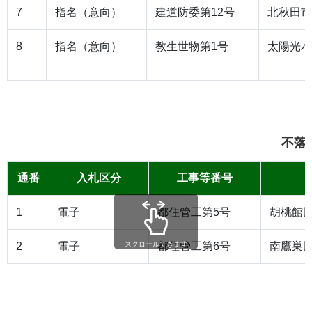
7
指名（意向）
建道防委第12号
北秋田市
8
指名（意向）
教生世物第1号
太陽光パ
不落
通番
入札区分
工事等番号
1
電子
都住管工第5号
胡桃館団
2
電子
都住管工第6号
南鷹巣団
スクロールできます