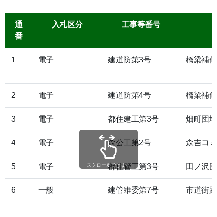
通
入札区分
工事等番号
番
1
電子
建道防第3号
橋梁補修
2
電子
建道防第4号
橋梁補修
3
電子
都住建工第3号
畑町団地
4
電子
森公工第2号
森吉コミ
5
電子
都住管工第3号
田ノ沢団
スクロールできます
6
一般
建管維委第7号
市道街路