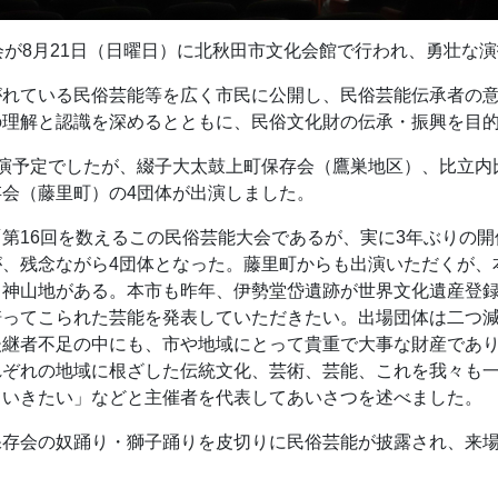
会が8月21日（日曜日）に北秋田市文化会館で行われ、勇壮な
がれている民俗芸能等を広く市民に公開し、民俗芸能伝承者の
理解と認識を深めるとともに、民俗文化財の伝承・振興を目的
出演予定でしたが、綴子大太鼓上町保存会（鷹巣地区）、比立内
会（藤里町）の4団体が出演しました。
第16回を数えるこの民俗芸能大会であるが、実に3年ぶりの開
が、残念ながら4団体となった。藤里町からも出演いただくが、
白神山地がある。本市も昨年、伊勢堂岱遺跡が世界文化遺産登
培ってこられた芸能を発表していただきたい。出場団体は二つ減
後継者不足の中にも、市や地域にとって貴重で大事な財産であ
れぞれの地域に根ざした伝統文化、芸術、芸能、これを我々も
ていきたい」などと主催者を代表してあいさつを述べました。
保存会の奴踊り・獅子踊りを皮切りに民俗芸能が披露され、来