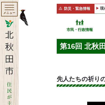
現
防災・緊急情報
メニュー
市民・行政情報
第16回 北
先人たちの祈り