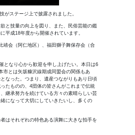
演技がステージ上で披露されました。
意欲と技量の向上を図り、また、民俗芸能の鑑
に平成18年度から開催されています。
比靖会（阿仁地区）、福田獅子舞保存会（合
催となり心から歓迎を申し上げたい。本日は6
本市とは矢坂糠沢線期成同盟会の関係もあ
録となった。つまり、遺産つながりもあり日頃
ったものの、4団体の皆さんがこれまで伝統
り、継承努力を続けている方々の素晴らしい芸
一緒になって大切にしていきたいし、多くの
場者はそれぞれの特色ある演舞に大きな拍手を