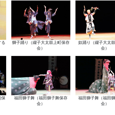
する
獅子踊り（綴子大太鼓上町保存
奴踊り（綴子大太
会）
会）
能保
福田獅子舞（福田獅子舞保存
福田獅子舞（福田
会）
会）