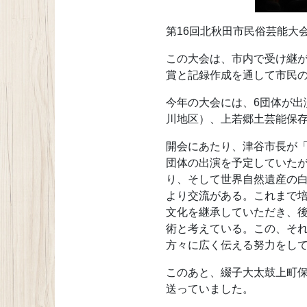
第16回北秋田市民俗芸能大
この大会は、市内で受け継
賞と記録作成を通して市民の
今年の大会には、6団体が
川地区）、上若郷土芸能保存
開会にあたり、津谷市長が「
団体の出演を予定していた
り、そして世界自然遺産の
より交流がある。これまで
文化を継承していただき、
術と考えている。この、そ
方々に広く伝える努力をし
このあと、綴子大太鼓上町
送っていました。