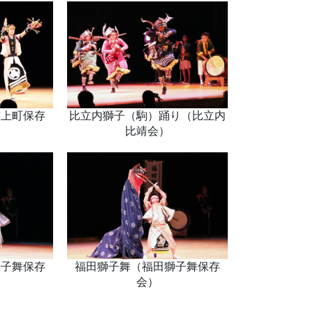
鼓上町保存
比立内獅子（駒）踊り（比立内
比靖会）
獅子舞保存
福田獅子舞（福田獅子舞保存
会）