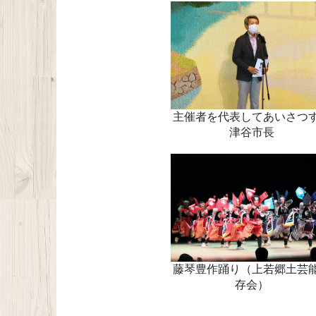
主催者を代表してあいさつ
津谷市長
藤琴豊作踊り（上若郷土芸
存会）