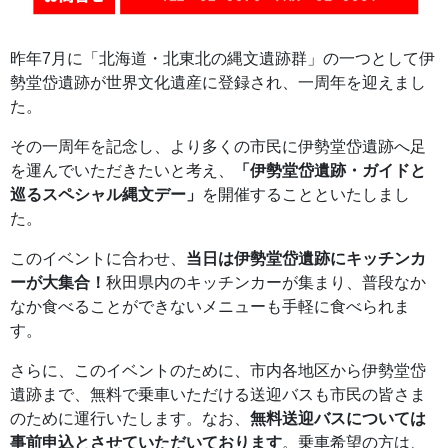
昨年7月に「北海道・北東北の縄文遺跡群」の一つとして伊
勢堂岱遺跡が世界文化遺産に登録され、一周年を迎えまし
た。
その一周年を記念し、より多くの市民に伊勢堂岱遺跡へ足
を運んでいただきたいと考え、
「伊勢堂岱遺跡・ガイドと
巡るスペシャル縄文デー」
を開催することといたしまし
た。
このイベントに合わせ、
当日は伊勢堂岱遺跡にキッチンカ
ーが大集合！
秋田県内のキッチンカーが集まり、普段なか
なか食べることができないメニューも手軽に食べられま
す。
さらに、このイベントのために、市内各地区から伊勢堂岱
遺跡まで、無料で乗車いただける送迎バスも市民の皆さま
のために運行いたします。なお、
無料送迎バスについては
事前申込とさせていただいております
。乗車希望の方は、