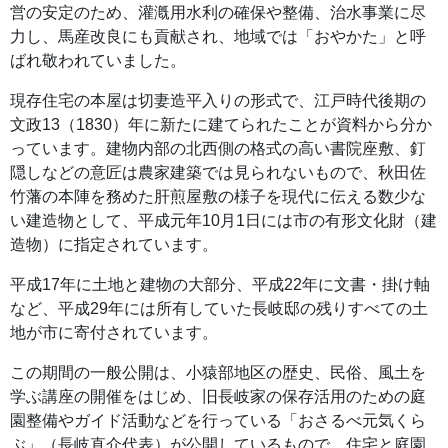
営の安定のため、灌漑用水利の確保や整備、治水事業に尽
力し、馬産改良にも貢献され、地域では「おやかた」と呼
ばれ敬われていました。
現存住宅の本屋は切妻造平入りの形式で、江戸時代後期の
文政13（1830）年に新たに建てられたことが資料から分か
っています。建物内部の北西側の格式の高い書院座敷、釘
隠しなどの意匠は農家建築では見られないもので、秋田佐
竹藩の本陣を務めた肝煎屋敷の様子を現代に伝える数少な
い建造物として、平成元年10月1日には市の有形文化財（建
造物）に指定されています。
平成17年に土地と建物の大部分、平成22年に文書・掛け軸
など、平成29年には所有していた長岐邸の残りすべての土
地が市に寄付されています。
この期間の一般公開は、小猿部地区の歴史、民俗、風土を
学ぶ講座の開催をはじめ、旧長岐家の保存活用のための庭
園整備やガイド活動などを行っている「おさるべ元気くら
ぶ」（長岐直介代表）が公開しているもので、住宅と庭園