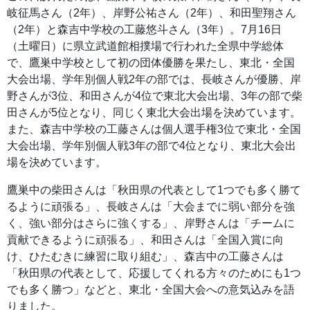
岐征馬さん（2年）、岸野公祐さん（2年）、和田聖翔さん
（2年）と森吉中学校の工藤悠斗さん（3年）。7月16日
（土曜日）に県立武道館相撲場で行われた全県中学総体
で、鷹巣中学校として初の団体優勝を果たし、東北・全国
大会出場、学年別個人戦2年の部では、長岐さんが優勝、岸
野さんが3位、和田さんが4位で東北大会出場、3年の部で柴
田さんが5位となり、同じく東北大会出場を決めています。
また、森吉中学校の工藤さんは個人選手権3位で東北・全国
大会出場、学年別個人戦3年の部で4位となり、東北大会出
場を決めています。
鷹巣中の柴田さんは「秋田県の代表として1つでも多く勝て
るように頑張る」、長岐さんは「大会までに弱い部分を強
く、強い部分はさらに強くする」、岸野さんは「チームに
貢献できるように頑張る」、和田さんは「全国入賞に向
け、ひたむきに練習に取り組む」、森吉中の工藤さんは
「秋田県の代表として、応援してくれる方々のためにも1つ
でも多く勝つ」などと、東北・全国大会への意気込みを語
りました。