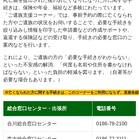
死亡届を提出された後のお亡くなりになった方に関する手
続きは、保険や年金、福祉など多岐にわたっています。
「ご遺族支援コーナー」では、事前予約の際に亡くなられ
た方やご遺族の状況をお伺いすることで、必要な手続きを
絞り込みし情報を印字した申請書などの作成サポートや、
返還する保険証などの受け取り、手続きの必要な窓口のご
案内などを行います。
これにより、ご遺族の方の「必要な手続きがわからない」
といった不安感の解消、「何度も名前や住所を書かなけれ
ばならない」といった負担の軽減を図ります。（自署等が
必要な場合もあります。）
※亡くなられた方に関する手続きは、このコーナーをご利用にならず、直接各総
総合窓口センター・出張所
電話番号
合川総合窓口センター
0186-78-2100
森吉総合窓口センター
0186-72-3111