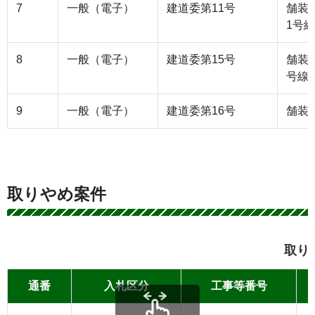
7
一般（電子）
建道委第11号
舗装
1号
8
一般（電子）
建道委第15号
舗装
号線
9
一般（電子）
建道委第16号
舗装
取りやめ案件
取り
通番
入札区分
工事等番号