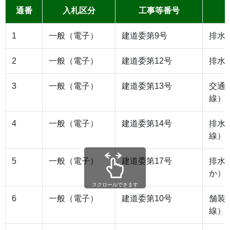
通番
入札区分
工事等番号
1
一般（電子）
建道委第9号
排水
2
一般（電子）
建道委第12号
排水
3
一般（電子）
建道委第13号
交通
線）
4
一般（電子）
建道委第14号
排水
線）
5
一般（電子）
建道委第17号
排水
か）
スクロールできます
6
一般（電子）
建道委第10号
舗装
線）