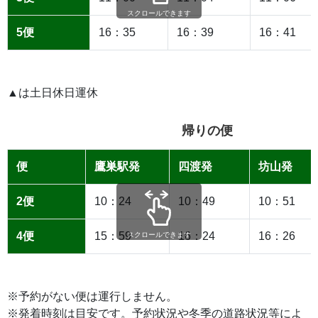
スクロールできます
5便
16：35
16：39
16：41
▲は土日休日運休
帰りの便
便
鷹巣駅発
四渡発
坊山発
2便
10：24
10：49
10：51
4便
15：59
16：24
16：26
スクロールできます
※予約がない便は運行しません。
※発着時刻は目安です。予約状況や冬季の道路状況等によ