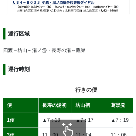
運行区域
四渡～坊山～湯ノ岱・長寿の湯⇔鷹巣
運行時刻
行きの便
便
長寿の湯初
坊山初
葛黒発
1便
▲7：13
▲7：17
▲7：19
3便
11：00
11：04
11：06