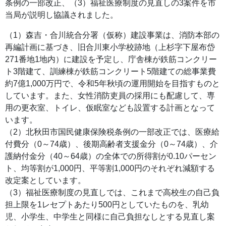
条例の一部改正、（3）福祉医療制度の見直しの3案件を市
当局が説明し協議されました。
（1）森吉・合川統合分署（仮称）建設事業は、消防本部の
再編計画に基づき、旧合川東小学校跡地（上杉字下屋布岱
271番地1地内）に建設を予定し、庁舎棟が鉄筋コンクリー
ト3階建て、訓練棟が鉄筋コンクリート5階建ての総事業費
約7億1,000万円で、令和5年秋頃の運用開始を目指すものと
しています。また、女性消防吏員の採用にも配慮して、専
用の更衣室、トイレ、仮眠室なども設置する計画となって
います。
（2）北秋田市国民健康保険税条例の一部改正では、医療給
付費分（0～74歳）、後期高齢者支援金分（0～74歳）、介
護納付金分（40～64歳）の全体での所得割が0.10パーセン
ト、均等割が1,000円、平等割1,000円のそれぞれ減額する
改定案としています。
（3）福祉医療制度の見直しでは、これまで高校生の自己負
担上限を1レセプトあたり500円としていたものを、乳幼
児、小学生、中学生と同様に自己負担なしとする見直し案