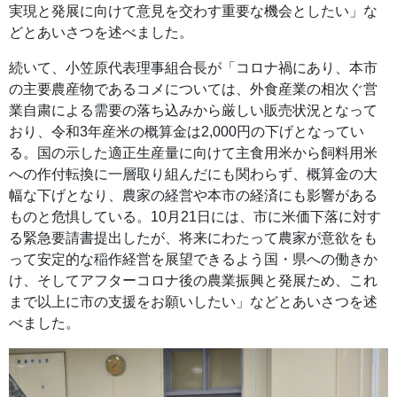
実現と発展に向けて意見を交わす重要な機会としたい」な
どとあいさつを述べました。
続いて、小笠原代表理事組合長が「コロナ禍にあり、本市
の主要農産物であるコメについては、外食産業の相次ぐ営
業自粛による需要の落ち込みから厳しい販売状況となって
おり、令和3年産米の概算金は2,000円の下げとなってい
る。国の示した適正生産量に向けて主食用米から飼料用米
への作付転換に一層取り組んだにも関わらず、概算金の大
幅な下げとなり、農家の経営や本市の経済にも影響がある
ものと危惧している。10月21日には、市に米価下落に対す
る緊急要請書提出したが、将来にわたって農家が意欲をも
って安定的な稲作経営を展望できるよう国・県への働きか
け、そしてアフターコロナ後の農業振興と発展ため、これ
まで以上に市の支援をお願いしたい」などとあいさつを述
べました。