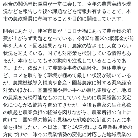
組合の関係幹部職員が一堂に会して、今年の農業実績や現
況などを報告し今後の課題などを情報共有することで、本
市の農政発展に寄与することを目的に開催しています。
開会にあたり、津谷市長が「コロナ禍にあって農産物の消
費が上がらず問題となっている。令和3年産米の概算金が前
年を大きく下回る結果となり、農家の皆さまは大変つらい
状況を迎えている。国でも対応策を検討している情報もあ
るが、本市としてもその動向を注視しているところであ
る。また、依然として農業従事者の高齢化、遊休農地な
ど、コメを取り巻く環境が極めて厳しい状況が続いている
が、農業機械導入補助や畜産・園芸農家に対する緊急経済
対策のほかに、基盤整備や担い手への農地集積など、地域
の農業を持続可能なものにしていくために農業経営の安定
化につながる施策を進めてきたが、今後も農家の生産意欲
の喚起と農業負担の軽減を図りながら、農家所得の向上に
向けて、国や県の施策も見極めた戦略的な計画のもとに事
業を推進したい。本日は、市とJA連携による農業振興策の
方向づけや、昨今の農業情勢の変化に対応した地域農業の