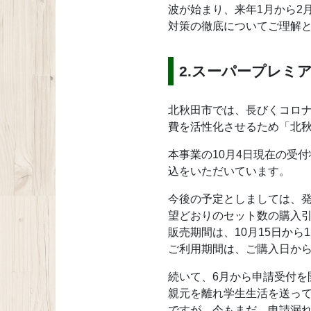
波が始まり、来年1月から2
対策の徹底についてご理解
2.スーパープレミ
北秋田市では、長びくコロ
費を活性化させるため「北
本事業の10月4日現在の受付
込をいただいています。
今後の予定としましては、発
望どおりのセット数の購入
販売期間は、10月15日か
ご利用期間は、ご購入日から
続いて、6月から申請受付を
親元を離れ学生生活を送っ
ですが、今もまだ、申請漏れ