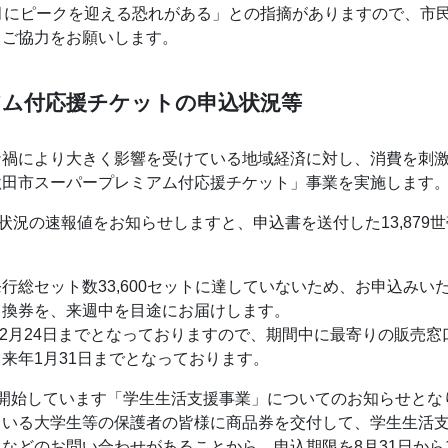
月にピークを迎える恐れがある」との指摘がありますので、市
とご協力をお願いします。
アム付応援チケットの申込状況等
ナ禍により大きく影響を受けている地域経済に対し、消費を刺
秋田市スーパープレミアム付応援チケット」事業を実施します
状況の速報値をお知らせしますと、申込書を送付した13,879世帯の
行総セット数33,600セットに達していないため、お申込み
引換券を、来週中を目途にお届けします。
ら12月24日までとなっておりますので、期間中に最寄りの販売
来年1月31日までとなっております。
開始しています「学生生活支援事業」についてのお知らせとな
ている大学生等の保護者の皆様に商品券を交付して、学生生活
などのお問い合わせがあることから、申込期限を8月31日から