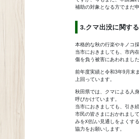
補助の対象となる方でまだ
3.クマ出没に関す
本格的な秋の行楽やキノコ
当市におきましても、市内在
傷を負う被害にあわれまし
前年度実績と令和3年9月末
上回っています。
秋田県では、クマによる人身
呼びかけています。
当市におきましても、引き
市民の皆さまにおかれまし
みを刈払い見通しをよくす
協力をお願いします。