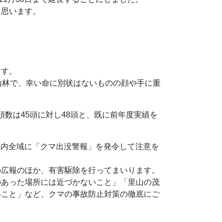
と思います。
ます。
山林で、幸い命に別状はないものの顔や手に重
頭数は45頭に対し48頭と、既に前年度実績を
、県内全域に「クマ出没警報」を発令して注意を
の広報のほか、有害駆除を行ってまいります。
のあった場所には近づかないこと」「里山の茂
いこと」など、クマの事故防止対策の徹底にご