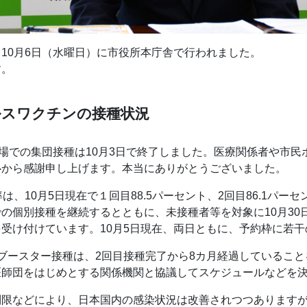
10月6日（水曜日）に市役所本庁舎で行われました。
す。
ルスワクチンの接種状況
会場での集団接種は10月3日で終了しました。医療関係者や市
心から感謝申し上げます。本当にありがとうございました。
は、10月5日現在で１回目88.5パーセント、2回目86.1パー
の個別接種を継続するとともに、未接種者等を対象に10月30日
受け付けています。10月5日現在、両日ともに、予約枠に若
ブースター接種は、2回目接種完了から8カ月経過しているこ
医師団をはじめとする関係機関と協議してスケジュールなどを
限などにより、日本国内の感染状況は改善されつつありますが