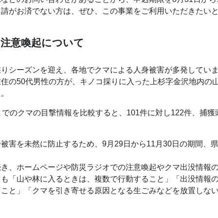
申請がお済でない方は、ぜひ、この事業をご利用いただきたい
る注意喚起について
採りシーズンを迎え、各地でクマによる人身被害が多発してい
住の50代男性の方が、キノコ採りに入った上杉字金沢地内の
た。
までのクマの目撃情報を比較すると、101件に対し122件、捕獲
被害を未然に防止するため、9月29日から11月30日の期間
続き、ホームページや防災ラジオでの注意喚起やクマ出没情報
ても「山や林に入るときは、複数で行動すること」「出没情報
ること」「クマを引き寄せる原因となる生ごみなどを放置しな