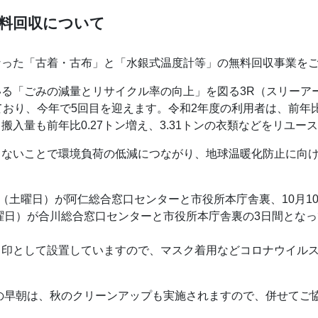
無料回収について
なった「古着・古布」と「水銀式温度計等」の無料回収事業を
る「ごみの減量とリサイクル率の向上」を図る3R（スリーア
ており、今年で5回目を迎えます。令和2年度の利用者は、前年比
搬入量も前年比0.27トン増え、3.31トンの衣類などをリユー
さないことで環境負荷の低減につながり、地球温暖化防止に向
日（土曜日）が阿仁総合窓口センターと市役所本庁舎裏、10月
日曜日）が合川総合窓口センターと市役所本庁舎裏の3日間とな
目印として設置していますので、マスク着用などコロナウイル
）の早朝は、秋のクリーンアップも実施されますので、併せてご