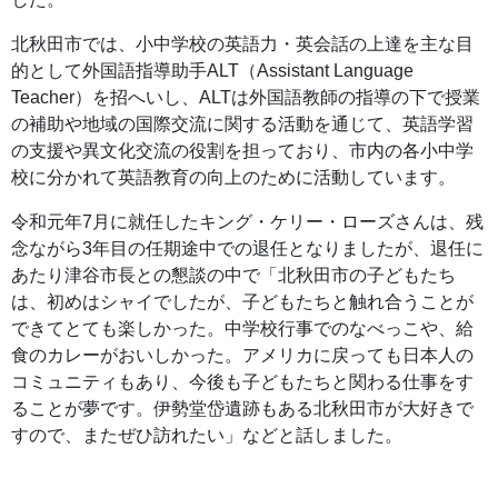
北秋田市では、小中学校の英語力・英会話の上達を主な目
的として外国語指導助手ALT（Assistant Language
Teacher）を招へいし、ALTは外国語教師の指導の下で授業
の補助や地域の国際交流に関する活動を通じて、英語学習
の支援や異文化交流の役割を担っており、市内の各小中学
校に分かれて英語教育の向上のために活動しています。
令和元年7月に就任したキング・ケリー・ローズさんは、残
念ながら3年目の任期途中での退任となりましたが、退任に
あたり津谷市長との懇談の中で「北秋田市の子どもたち
は、初めはシャイでしたが、子どもたちと触れ合うことが
できてとても楽しかった。中学校行事でのなべっこや、給
食のカレーがおいしかった。アメリカに戻っても日本人の
コミュニティもあり、今後も子どもたちと関わる仕事をす
ることが夢です。伊勢堂岱遺跡もある北秋田市が大好きで
すので、またぜひ訪れたい」などと話しました。