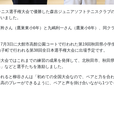
テニス選手権大会で優勝した森吉ジュニアソフトテニスクラブの
行いました。
羚さん（鷹巣東小6年）と九嶋利一さん（鷹巣小6年）、同ク
7月3日に大館市高館公園コートで行われた第19回秋田県小学
白子町で行われる第38回全日本選手権大会に出場予定です。
国大会ではこれまでの練習の成果を発揮して、北秋田市、秋田
い」などと選手たちを激励しました。
かれると柳谷さんは「初めての全国大会なので、ペアと力を合
最高のプレーができるように、ペアと声を掛け合いながら1つで