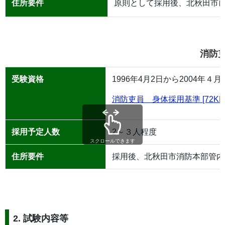
住所要件
原則として採用後、北秋田市
消防
受験資格
1996年4月2日から2004
消防吏員 身体採用基準 [72KB
採用予定人数
2～３人程度
スクロールできます
住所要件
採用後、北秋田市消防本部管内
2. 試験内容等