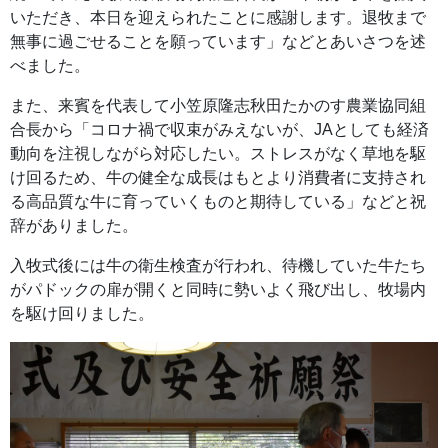
いただき、本日を迎えられたことに感謝します。退牧まで
無事に過ごせることを願っています」などとあいさつを述
べました。
また、来賓を代表して小笠原隆志秋田たかのす農業協同組
合長から「コロナ禍で収束がみえないが、JAとしても経済
動向を注視しながら対応したい。ストレスがなく草地を駆
け回るため、牛の健全な成長はもとより消費者に支持され
る高品質な牛に育っていくものと期待している」などと祝
辞がありました。
入牧式後には牛の衛生検査が行われ、待機していた牛たち
がパドックの扉が開くと同時に勢いよく飛び出し、牧場内
を駆け回りました。