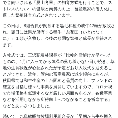
で舎飼いされる「夏山冬里」の飼育方式を行うことで、ス
トレスのない牛の健康と肉質の向上、畜産農家の省力化に
適した繁殖経営方式とされています。
この日は、8組合員が飼育する黒毛和種の成牛42頭が放牧さ
れ、翌日には県が所有する種牛「糸花国（いとはなく
に）」１頭が入牧し、今後の順調な繁殖と成長が期待され
ます。
入牧式では、三沢聡農林課長が「比較的雪解けが早かった
ものの、4月に入ってから気温の落ち着かない日が続き、草
地の生育状況が心配されたが予定どおり入牧式を迎えるこ
とができた。近年、管内の畜産農家は減少傾向にあるが、
秋田県では和牛生産の土台固めと品質の向上、ブランドの
確立を目指し様々な事業を展開していますので、コロナ禍
で市場価格も低迷するなど厳しい局面もあるが、各種事業
などを活用しながら所得向上へつながることを祈念する」
などとあいさつしました。
続いて、九島敏昭放牧場利用組合長が「早朝から牛を搬入