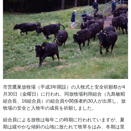
市営鷹巣放牧場（平成3年開設）の入牧式と安全祈願祭が4
月30日（金曜日）に行われ、同放牧場利用組合（九島敏昭
組合長、16組合員）の組合員や関係者約30人が出席し、放
牧場の安全と入牧牛の成長を祈願しました。
組合員による放牧は毎年この時期に行われていますが、夏
期は緩やかな傾斜の山地に放たれて牧草をはみ、冬期は里