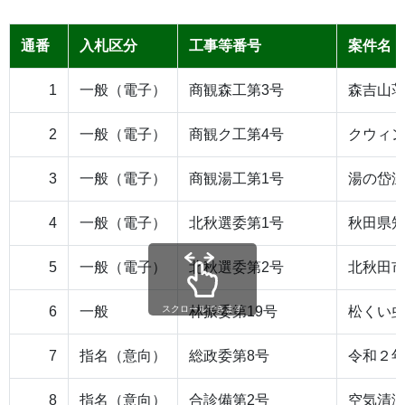
通番
入札区分
工事等番号
案件名
1
一般（電子）
商観森工第3号
森吉山
2
一般（電子）
商観ク工第4号
クウィ
3
一般（電子）
商観湯工第1号
湯の岱
4
一般（電子）
北秋選委第1号
秋田県
5
一般（電子）
北秋選委第2号
北秋田
6
一般
林振委第19号
松くい
スクロールできます
7
指名（意向）
総政委第8号
令和２
8
指名（意向）
合診備第2号
空気清