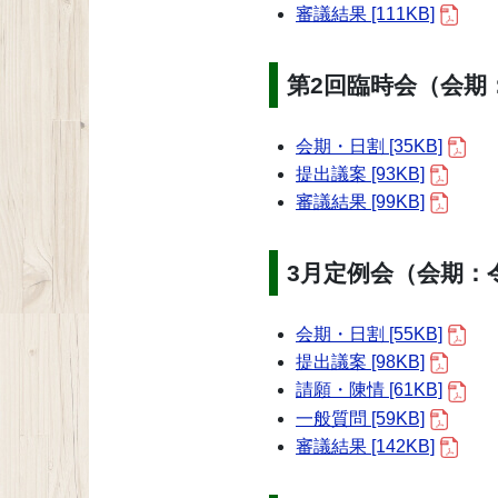
審議結果 [111KB]
第2回臨時会（会期：
会期・日割 [35KB]
提出議案 [93KB]
審議結果 [99KB]
3月定例会（会期：令
会期・日割 [55KB]
提出議案 [98KB]
請願・陳情 [61KB]
一般質問 [59KB]
審議結果 [142KB]