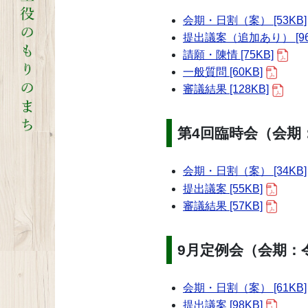
会期・日割（案） [53KB]
提出議案（追加あり） [96
請願・陳情 [75KB]
一般質問 [60KB]
審議結果 [128KB]
第4回臨時会（会期：
会期・日割（案） [34KB]
提出議案 [55KB]
審議結果 [57KB]
9月定例会（会期：令
会期・日割（案） [61KB]
提出議案 [98KB]