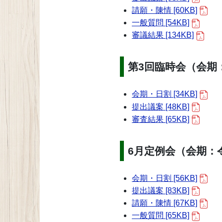
請願・陳情 [60KB]
一般質問 [54KB]
審議結果 [134KB]
第3回臨時会（会期：
会期・日割 [34KB]
提出議案 [48KB]
審査結果 [65KB]
6月定例会（会期：令
会期・日割 [56KB]
提出議案 [83KB]
請願・陳情 [67KB]
一般質問 [65KB]