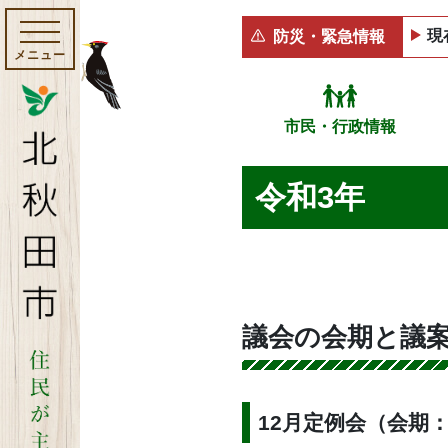
現
防災・緊急情報
メニュー
市民・行政情報
令和3年
議会の会期と議
12月定例会（会期：